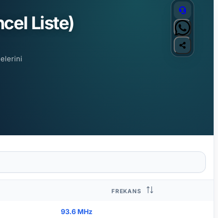
cel Liste)
elerini
FREKANS
93.6 MHz