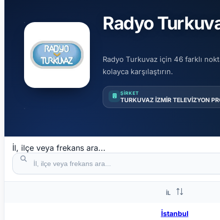
Radyo Turkuvaz
Radyo Turkuvaz için 46 farklı nokt
kolayca karşılaştırın.
ŞIRKET
TURKUVAZ İZMİR TELEVİZYON P
İl, ilçe veya frekans ara...
İL
İstanbul