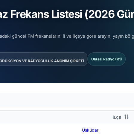
 Frekans Listesi (2026 Gün
adaki güncel FM frekanslarını il ve ilçeye göre arayın, yayın bölg
Ulusal Radyo (R1)
RODÜKSİYON VE RADYOCULUK ANONİM ŞİRKETİ
İLÇE
Üsküdar