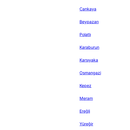
Çankaya
Beypazarı
Polatlı
Karaburun
Karşıyaka
Osmangazi
Kepez
Meram
Ereğli
Yüreğir