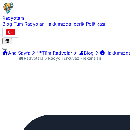
Radyotara
Blog
Tüm Radyolar
Hakkımızda
İçerik Politikası
Türkçe
Ana Sayfa
Tüm Radyolar
Blog
Hakkımızd
Radyotara
Radyo Turkuvaz Frekansları