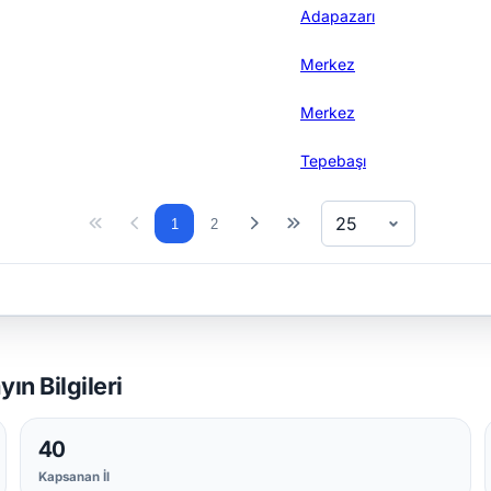
Adapazarı
Merkez
Merkez
Tepebaşı
25
1
2
n Bilgileri
40
Kapsanan İl