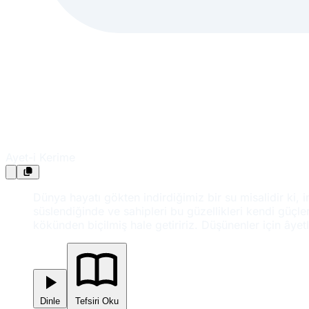
Ayet-i Kerime
Dünya hayatı gökten indirdiğimiz bir su misalidir ki, 
süslendiğinde ve sahipleri bu güzellikleri kendi güç
kökünden biçilmiş hale getiririz. Düşünenler için âyetl
Dinle
Tefsiri Oku