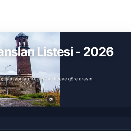
sları Listesi - 2026
; istasyonları frekans ve ilçeye göre arayın,
📷