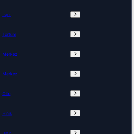
İspir
Tortum
Merkez
Merkez
Oltu
Hınıs
İspir