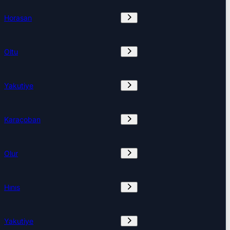
Horasan
Oltu
Yakutiye
Karaçoban
Olur
Hınıs
Yakutiye