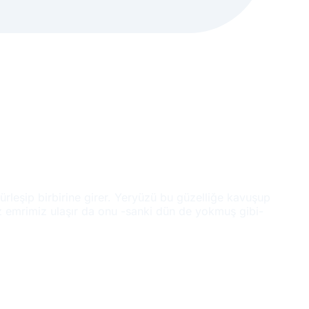
gürleşip birbirine girer. Yeryüzü bu güzelliğe kavuşup
üz emrimiz ulaşır da onu -sanki dün de yokmuş gibi-