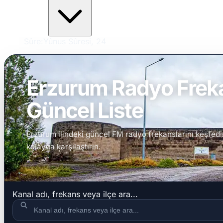
Sûre:
Yûnus Sûresi, 24
Erzurum Radyo Frekan
Güncel Liste
Erzurum ilindeki güncel FM radyo frekanslarını keşfedin
kolayca karşılaştırın.
Kanal adı, frekans veya ilçe ara...