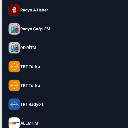
Radyo A Haber
Radyo Çağrı FM
RD RİTM
TRT Türkü
TRT Türkü
TRT Radyo 1
ALEM FM