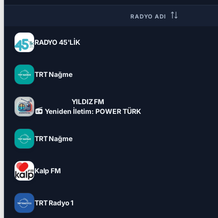
RADYO ADI
RADYO 45'LİK
TRT Nağme
YILDIZ FM
Yeniden İletim: POWER TÜRK
TRT Nağme
Kalp FM
TRT Radyo 1