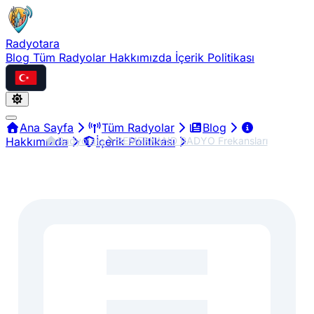
Radyotara
Blog
Tüm Radyolar
Hakkımızda
İçerik Politikası
Türkçe
Ana Sayfa
Tüm Radyolar
Blog
Radyotara
SEMERKAND RADYO Frekansları
Hakkımızda
İçerik Politikası