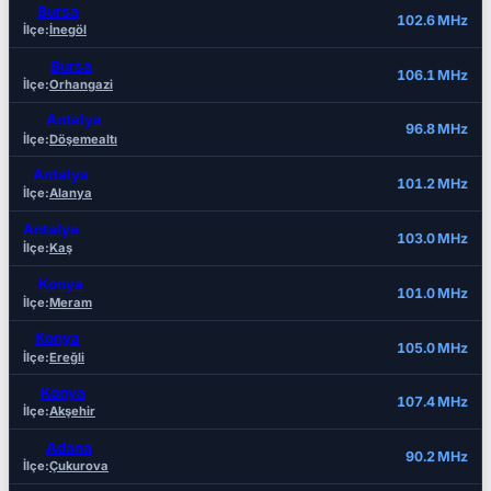
Bursa
102.6 MHz
İlçe:
İnegöl
Bursa
106.1 MHz
İlçe:
Orhangazi
Antalya
96.8 MHz
İlçe:
Döşemealtı
Antalya
101.2 MHz
İlçe:
Alanya
Antalya
103.0 MHz
İlçe:
Kaş
Konya
101.0 MHz
İlçe:
Meram
Konya
105.0 MHz
İlçe:
Ereğli
Konya
107.4 MHz
İlçe:
Akşehir
Adana
90.2 MHz
İlçe:
Çukurova