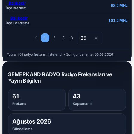
Balıkesir
98.2 MHz
İlçe:
Merkez
Balıkesir
101.2 MHz
İlçe:
Bandırma
25
1
2
3
Toplam 61 radyo frekansı listelendi
• Son güncelleme:
06.08.2026
SEMERKAND RADYO Radyo Frekansları ve
Yayın Bilgileri
61
43
Frekans
Kapsanan İl
Ağustos 2026
Güncelleme