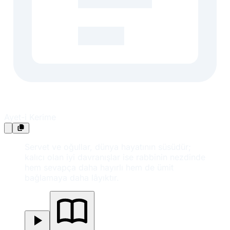
Ayet-i Kerime
Servet ve oğullar, dünya hayatının süsüdür;
kalıcı olan iyi davranışlar ise rabbinin nezdinde
hem sevapça daha hayırlı hem de ümit
bağlamaya daha lâyıktır.