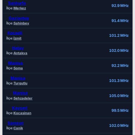
Şanlıurfa
92.9 MHz
İlçe:
Merkez
Gaziantep
91.4 MHz
İlçe:
Şahinbey
Kocaeli
101.2 MHz
İlçe:
İzmit
Hatay
102.0 MHz
İlçe:
Antakya
Manisa
92.2 MHz
İlçe:
Soma
Manisa
101.3 MHz
İlçe:
Turgutlu
Manisa
105.0 MHz
İlçe:
Şehzadeler
Kayseri
99.5 MHz
İlçe:
Kocasinan
Samsun
102.0 MHz
İlçe:
Canik