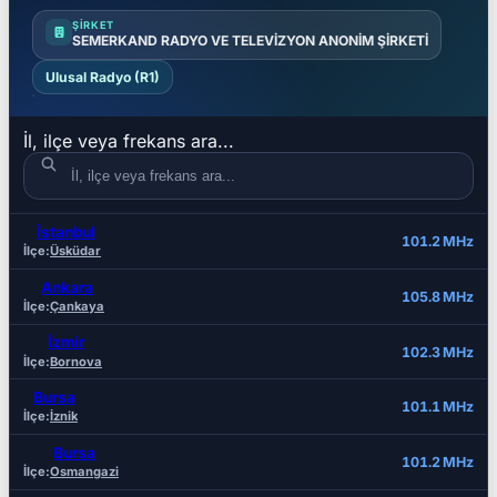
ŞIRKET
SEMERKAND RADYO VE TELEVİZYON ANONİM ŞİRKETİ
Ulusal Radyo (R1)
İl, ilçe veya frekans ara...
İstanbul
İL
İLÇE
FREKANS
101.2 MHz
İlçe:
Üsküdar
Ankara
105.8 MHz
İlçe:
Çankaya
İzmir
102.3 MHz
İlçe:
Bornova
Bursa
101.1 MHz
İlçe:
İznik
Bursa
101.2 MHz
İlçe:
Osmangazi