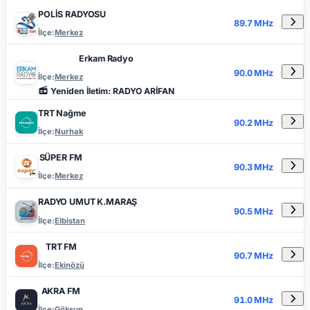
POLİS RADYOSU
89.7 MHz
İlçe:
Merkez
Erkam Radyo
90.0 MHz
İlçe:
Merkez
Yeniden İletim: RADYO ARİFAN
TRT Nağme
90.2 MHz
İlçe:
Nurhak
SÜPER FM
90.3 MHz
İlçe:
Merkez
RADYO UMUT K.MARAŞ
90.5 MHz
İlçe:
Elbistan
TRT FM
90.7 MHz
İlçe:
Ekinözü
AKRA FM
91.0 MHz
İlçe:
Göksun