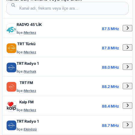
RADYO 45'LİK
DETAYLA
RADYO ADI
FREKANS
İLÇE
87.5 MHz
İlçe:
Merkez
TRT Türkü
87.8 MHz
İlçe:
Merkez
TRT Radyo 1
88.0 MHz
İlçe:
Nurhak
TRT FM
88.2 MHz
İlçe:
Merkez
Kalp FM
88.4 MHz
İlçe:
Merkez
TRT Radyo 1
88.7 MHz
İlçe:
Ekinözü