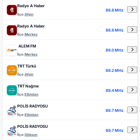
Radyo A Haber
88.8 MHz
İlçe:
Afşin
Radyo A Haber
88.8 MHz
İlçe:
Merkez
ALEM FM
89.0 MHz
İlçe:
Merkez
TRT Türkü
89.2 MHz
İlçe:
Afşin
TRT Nağme
89.4 MHz
İlçe:
Elbistan
POLİS RADYOSU
89.7 MHz
İlçe:
Elbistan
POLİS RADYOSU
89.7 MHz
İlçe:
Göksun