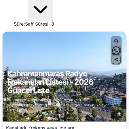
Sûre:
Saff Sûresi, 8
Kahramanmaraş Radyo
Frekansları Listesi - 2026
Güncel Liste
Kahramanmaraş ilindeki güncel FM radyo frekanslarını
keşfedin; istasyonları frekans ve ilçeye göre arayın, kolayca
karşılaştırın.
📷
Kanal adı, frekans veya ilçe ara...