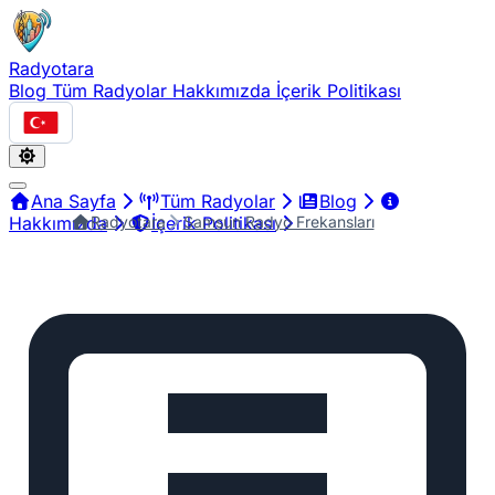
Radyotara
Blog
Tüm Radyolar
Hakkımızda
İçerik Politikası
Türkçe
Ana Sayfa
Tüm Radyolar
Blog
Radyotara
Samsun Radyo Frekansları
Hakkımızda
İçerik Politikası