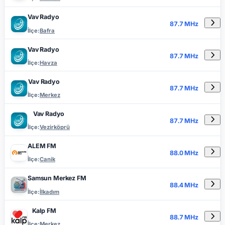
Vav Radyo
87.7 MHz
İlçe:
Bafra
Vav Radyo
87.7 MHz
İlçe:
Havza
Vav Radyo
87.7 MHz
İlçe:
Merkez
Vav Radyo
87.7 MHz
İlçe:
Vezirköprü
ALEM FM
88.0 MHz
İlçe:
Canik
Samsun Merkez FM
88.4 MHz
İlçe:
İlkadım
Kalp FM
88.7 MHz
İlçe:
Merkez