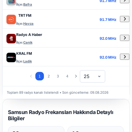
91.7 MHz
İlçe:
Bafra
TRT FM
91.7 MHz
İlçe:
Havza
Radyo A Haber
92.0 MHz
İlçe:
Canik
KRAL FM
92.0 MHz
İlçe:
Ladik
25
1
2
3
4
Toplam 89 radyo kanalı listelendi
• Son güncelleme:
09.08.2026
Samsun Radyo Frekansları Hakkında Detaylı
Bilgiler