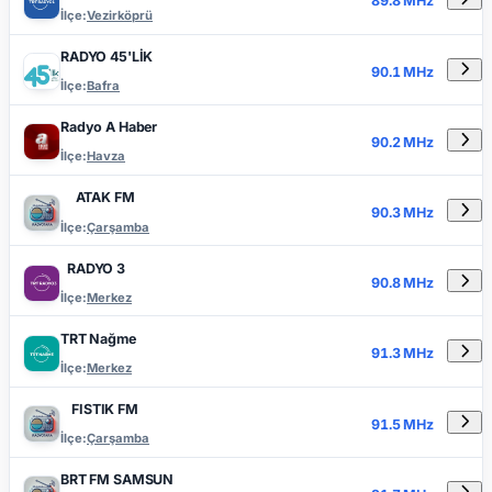
89.8 MHz
İlçe:
Vezirköprü
RADYO 45'LİK
90.1 MHz
İlçe:
Bafra
Radyo A Haber
90.2 MHz
İlçe:
Havza
ATAK FM
90.3 MHz
İlçe:
Çarşamba
RADYO 3
90.8 MHz
İlçe:
Merkez
TRT Nağme
91.3 MHz
İlçe:
Merkez
FISTIK FM
91.5 MHz
İlçe:
Çarşamba
BRT FM SAMSUN