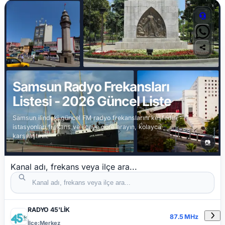
Samsun Radyo Frekansları
Listesi - 2026 Güncel Liste
Samsun ilindeki güncel FM radyo frekanslarını keşfedin;
istasyonları frekans ve ilçeye göre arayın, kolayca
karşılaştırın.
📷
Kanal adı, frekans veya ilçe ara...
RADYO 45'LİK
DETAYLA
RADYO ADI
FREKANS
İLÇE
87.5 MHz
İlçe:
Merkez