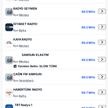
RADYO SEYMEN
89.0 MHz
İlçe:
Merkez
DİYANET RADYO
89.2 MHz
İlçe:
Bafra
KAFA RADYO
89.4 MHz
İlçe:
Merkez
SAMSUN KLAS FM
89.5 MHz
İlçe:
Merkez
Yeniden İletim: SLOW TÜRK
ÇAĞRI FM SAMSUN
89.5 MHz
İlçe:
Vezirköprü
HABERTÜRK RADYO
89.7 MHz
İlçe:
Bafra
TRT Radyo 1