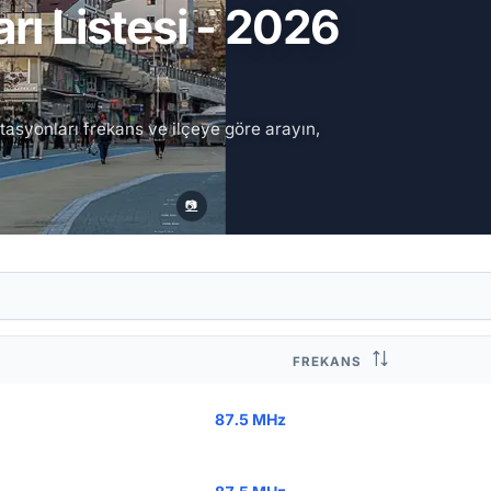
rı Listesi - 2026
stasyonları frekans ve ilçeye göre arayın,
📷
FREKANS
87.5 MHz