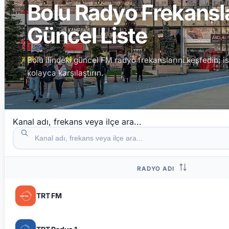
Bolu Radyo Frekansla
Güncel Liste
Bolu ilindeki güncel FM radyo frekanslarını keşfedin; i
kolayca karşılaştırın.
Kanal adı, frekans veya ilçe ara...
RADYO ADI
TRT FM