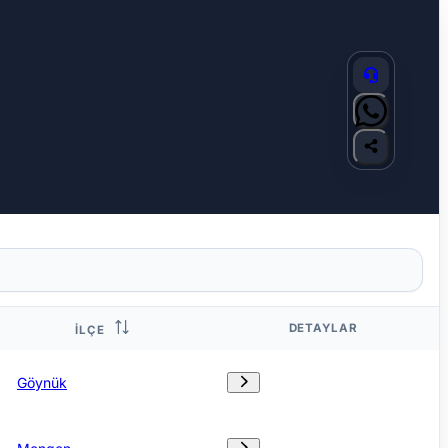
DETAYLAR
İLÇE
Göynük