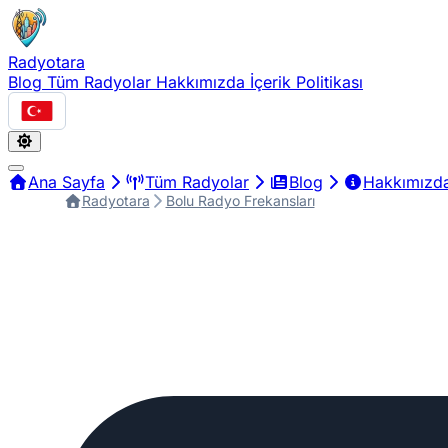
Radyotara
Blog
Tüm Radyolar
Hakkımızda
İçerik Politikası
Türkçe
Ana Sayfa
Tüm Radyolar
Blog
Hakkımızd
Radyotara
Bolu Radyo Frekansları