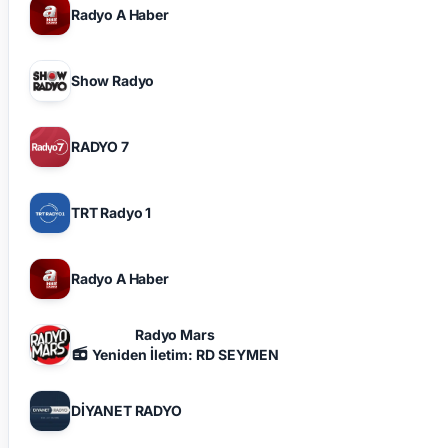
Radyo A Haber
Show Radyo
RADYO 7
TRT Radyo 1
Radyo A Haber
Radyo Mars
Yeniden İletim: RD SEYMEN
DİYANET RADYO