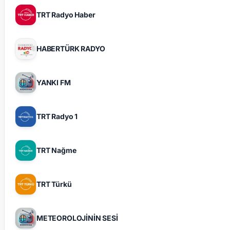
TRT Radyo Haber
HABERTÜRK RADYO
YANKI FM
TRT Radyo 1
TRT Nağme
TRT Türkü
METEOROLOJİNİN SESİ