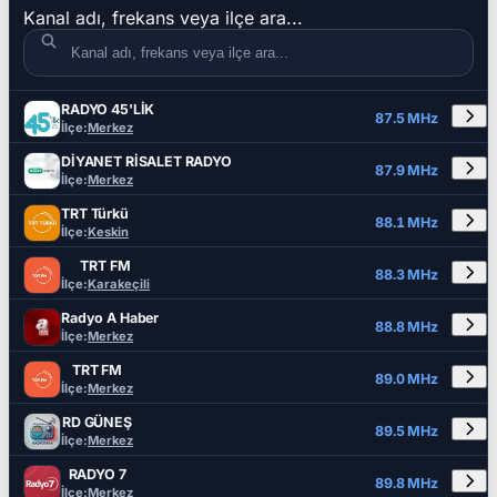
Kanal adı, frekans veya ilçe ara...
RADYO 45'LİK
DETAYLA
RADYO ADI
FREKANS
İLÇE
87.5 MHz
İlçe:
Merkez
DİYANET RİSALET RADYO
87.9 MHz
İlçe:
Merkez
TRT Türkü
88.1 MHz
İlçe:
Keskin
TRT FM
88.3 MHz
İlçe:
Karakeçili
Radyo A Haber
88.8 MHz
İlçe:
Merkez
TRT FM
89.0 MHz
İlçe:
Merkez
RD GÜNEŞ
89.5 MHz
İlçe:
Merkez
RADYO 7
89.8 MHz
İlçe:
Merkez