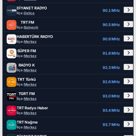
DİYANET RADYO
90.1 MHz
İlçe:
Delice
TRT FM
90.5 MHz
İlçe:
Balışeyh
HABERTÜRK RADYO
90.9 MHz
İlçe:
Merkez
SÜPER FM
91.8 MHz
İlçe:
Merkez
RADYO K
92.3 MHz
İlçe:
Merkez
TRT Türkü
92.6 MHz
İlçe:
Merkez
TGRT FM
93.0 MHz
İlçe:
Merkez
TRT Radyo Haber
93.4 MHz
İlçe:
Merkez
TRT Nağme
93.7 MHz
İlçe:
Merkez