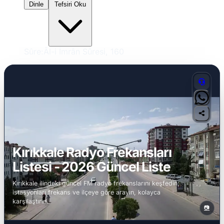
Dinle
Tefsiri Oku
Sûre:
Âl-i İmrân Sûresi, 160
Kırıkkale Radyo Frekansları
Listesi - 2026 Güncel Liste
Kırıkkale ilindeki güncel FM radyo frekanslarını keşfedin;
istasyonları frekans ve ilçeye göre arayın, kolayca
karşılaştırın.
📷