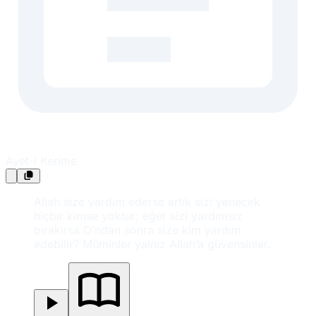
Ayet-i Kerime
Allah size yardım ederse artık sizi yenecek
hiçbir kimse yoktur; eğer sizi yardımsız
bırakırsa O’ndan sonra size kim yardım
edebilir? Müminler yalnız Allah’a güvensinler.