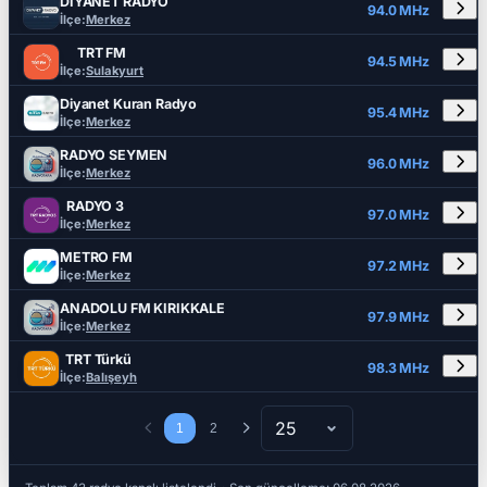
DİYANET RADYO
94.0 MHz
İlçe:
Merkez
TRT FM
94.5 MHz
İlçe:
Sulakyurt
Diyanet Kuran Radyo
95.4 MHz
İlçe:
Merkez
RADYO SEYMEN
96.0 MHz
İlçe:
Merkez
RADYO 3
97.0 MHz
İlçe:
Merkez
METRO FM
97.2 MHz
İlçe:
Merkez
ANADOLU FM KIRIKKALE
97.9 MHz
İlçe:
Merkez
TRT Türkü
98.3 MHz
İlçe:
Balışeyh
25
1
2