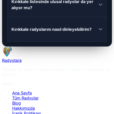
Kırıkkale listesinde ulusal radyolar da yer
alıyor mu?
Kırıkkale radyolarını nasıl dinleyebilirim?
Radyotara
Türkiye'nin radyo frekans rehberi. Ücretsiz, bağımsız ve
güncel.
Keşfet
Ana Sayfa
Tüm Radyolar
Blog
Hakkımızda
İçerik Politikası