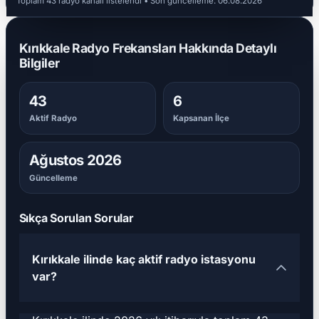
Toplam 43 radyo kanalı listelendi
• Son güncelleme:
06.08.2026
Kırıkkale Radyo Frekansları Hakkında Detaylı
Bilgiler
43
6
Aktif Radyo
Kapsanan İlçe
Ağustos 2026
Güncelleme
Sıkça Sorulan Sorular
Kırıkkale ilinde kaç aktif radyo istasyonu
var?