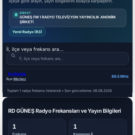
ilçeye göre arayın, yayın bölgelerini kolayca karşılaştırın.
ŞIRKET
GÜNEŞ FM 1 RADYO TELEVİZYON YAYINCILIK ANONİM
ŞİRKETİ
Yerel Radyo (R3)
İl, ilçe veya frekans ara...
Kırıkkale
İL
İLÇE
FREKANS
89.5 MHz
İlçe:
Merkez
Toplam 1 radyo frekansı listelendi
• Son güncelleme:
06.08.2026
RD GÜNEŞ Radyo Frekansları ve Yayın Bilgileri
1
1
Frekans
Kapsanan İl