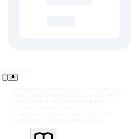
Ayet-i Kerime
Böylece kendileri için faydalı olan şeyleri açık
seçik görsünler ve Allah’ın onlara rızık olarak
verdiği, belirlenen günlerde kesecekleri
kurbanlık hayvanlar üzerine O’nun adını
ansınlar. Artık onlardan hem kendiniz yiyin
hem sıkıntı içindeki yoksulları doyurun.