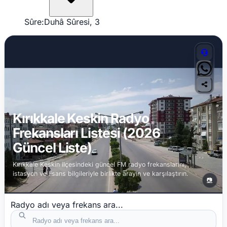
Sûre:
Duhâ Sûresi, 3
Kırıkkale Keskin Radyo
Frekansları Listesi (2026
Güncel Liste)
Kırıkkale Keskin ilçesindeki güncel FM radyo frekanslarını,
istasyon ve lisans bilgileriyle birlikte arayın ve karşılaştırın.
📷
Radyo adı veya frekans ara...