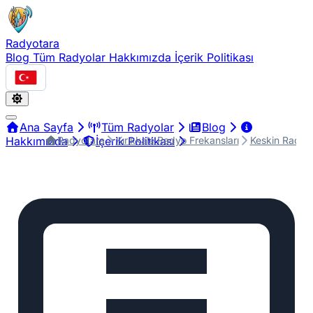
Radyotara
Blog
Tüm Radyolar
Hakkımızda
İçerik Politikası
Türkçe
Ana Sayfa
Tüm Radyolar
Blog
Radyotara
Kırıkkale Radyo Frekansları
Keskin Radyo 
Hakkımızda
İçerik Politikası