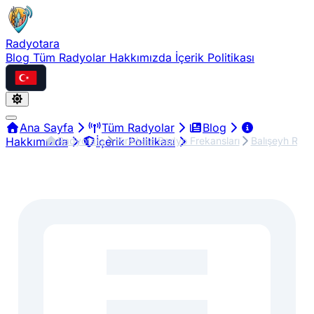
Radyotara
Blog
Tüm Radyolar
Hakkımızda
İçerik Politikası
Türkçe
Ana Sayfa
Tüm Radyolar
Blog
Radyotara
Kırıkkale Radyo Frekansları
Balışeyh Rady
Hakkımızda
İçerik Politikası