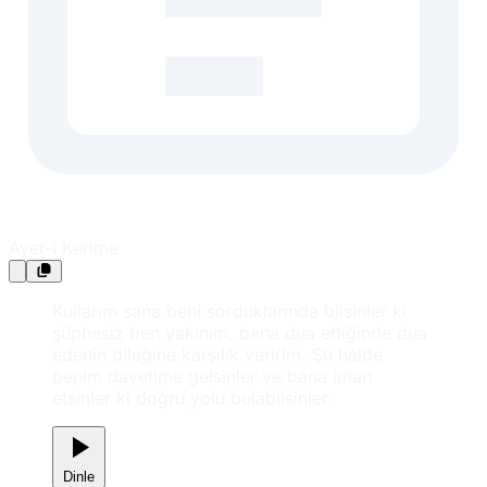
Ayet-i Kerime
Kullarım sana beni sorduklarında bilsinler ki
şüphesiz ben yakınım, bana dua ettiğinde dua
edenin dileğine karşılık veririm. Şu halde
benim davetime gelsinler ve bana iman
etsinler ki doğru yolu bulabilsinler.
Dinle