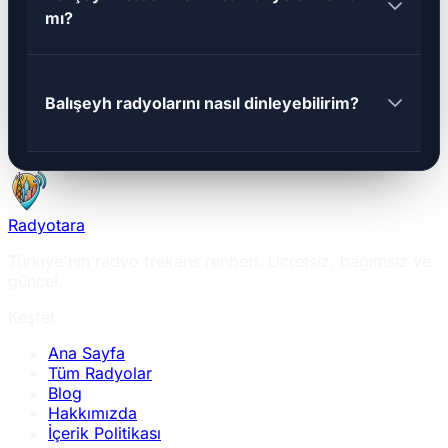
mı?
Balışeyh radyolarını nasıl dinleyebilirim?
Radyotara
Türkiye'nin radyo frekans rehberi. Ücretsiz, bağımsız ve
güncel.
Keşfet
Ana Sayfa
Tüm Radyolar
Blog
Hakkımızda
İçerik Politikası