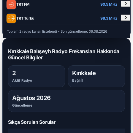
DETAYLAR
RADYO ADI
FREKANS
TRT FM
90.5 MHz
TRT Türkü
98.3 MHz
Toplam 2 radyo kanalı listelendi
• Son güncelleme:
06.08.2026
Kırıkkale Balışeyh Radyo Frekansları Hakkında
Güncel Bilgiler
2
Kırıkkale
Aktif Radyo
Bağlı İl
Ağustos 2026
Güncelleme
Sıkça Sorulan Sorular