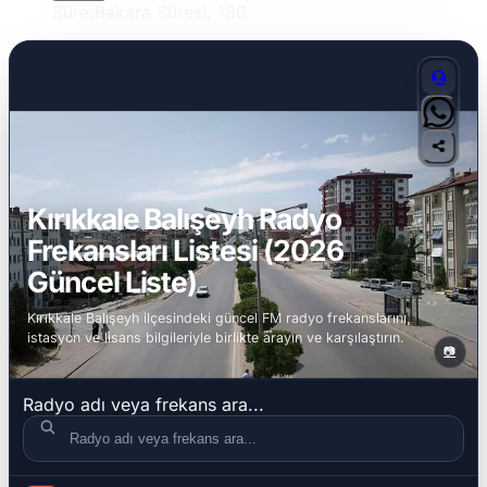
Sûre:
Bakara Sûresi, 186
Kırıkkale Balışeyh Radyo
Frekansları Listesi (2026
Güncel Liste)
Kırıkkale Balışeyh ilçesindeki güncel FM radyo frekanslarını,
istasyon ve lisans bilgileriyle birlikte arayın ve karşılaştırın.
📷
Radyo adı veya frekans ara...