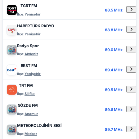
TGRT FM
88.5 MHz
İlçe:
Yenişehir
HABERTÜRK RADYO
88.8 MHz
İlçe:
Yenişehir
Radyo Spor
89.0 MHz
İlçe:
Akdeniz
BEST FM
89.4 MHz
İlçe:
Yenişehir
TRT FM
89.5 MHz
İlçe:
Silifke
GÖZDE FM
89.6 MHz
İlçe:
Anamur
METEOROLOJİNİN SESİ
89.7 MHz
İlçe:
Merkez