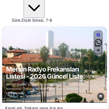
Sûre:
Zilzâl Sûresi, 7-8
Mersin Radyo Frekansları
Listesi - 2026 Güncel Liste
Mersin ilindeki güncel FM radyo frekanslarını keşfedin;
istasyonları frekans ve ilçeye göre arayın, kolayca
karşılaştırın.
📷
Kanal adı, frekans veya ilçe ara...