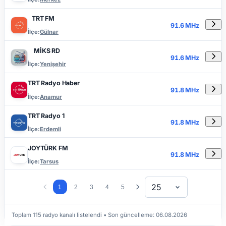
TRT FM
91.6 MHz
İlçe:
Gülnar
MİKS RD
91.6 MHz
İlçe:
Yenişehir
TRT Radyo Haber
91.8 MHz
İlçe:
Anamur
TRT Radyo 1
91.8 MHz
İlçe:
Erdemli
JOYTÜRK FM
91.8 MHz
İlçe:
Tarsus
25
1
2
3
4
5
Toplam 115 radyo kanalı listelendi
• Son güncelleme:
06.08.2026