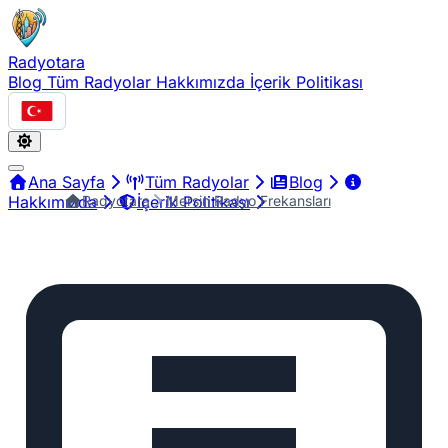
Radyotara
Blog
Tüm Radyolar
Hakkımızda
İçerik Politikası
Türkçe
Ana Sayfa
Tüm Radyolar
Blog
Radyotara
Mersin Radyo Frekansları
Hakkımızda
İçerik Politikası