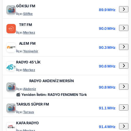
GÖKSU FM
89.9 MHz
İlçe:
Silifke
TRT FM
90.0 MHz
İlçe:
Merkez
ALEM FM
90.3 MHz
İlçe:
Yenişehir
RADYO 45'LİK
90.6 MHz
İlçe:
Merkez
RADYO AKDENİZ MERSİN
90.8 MHz
İlçe:
Akdeniz
Yeniden İletim: RADYO FENOMEN Türk
TARSUS SÜPER FM
91.1 MHz
İlçe:
Tarsus
KAFA RADYO
91.4 MHz
İlçe:
Merkez