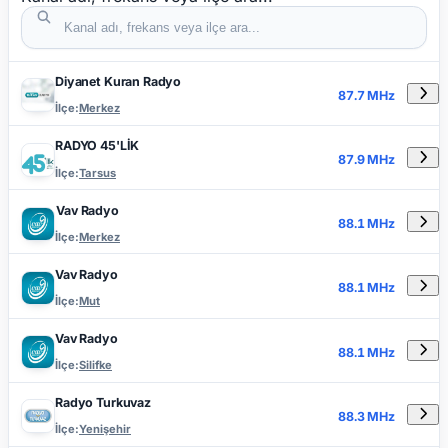
Diyanet Kuran Radyo
DETAYLA
RADYO ADI
FREKANS
İLÇE
87.7 MHz
İlçe:
Merkez
RADYO 45'LİK
87.9 MHz
İlçe:
Tarsus
Vav Radyo
88.1 MHz
İlçe:
Merkez
Vav Radyo
88.1 MHz
İlçe:
Mut
Vav Radyo
88.1 MHz
İlçe:
Silifke
Radyo Turkuvaz
88.3 MHz
İlçe:
Yenişehir