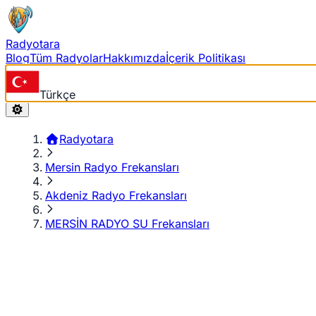
Radyotara
Blog
Tüm Radyolar
Hakkımızda
İçerik Politikası
Türkçe
Radyotara
Mersin Radyo Frekansları
Akdeniz Radyo Frekansları
MERSİN RADYO SU Frekansları