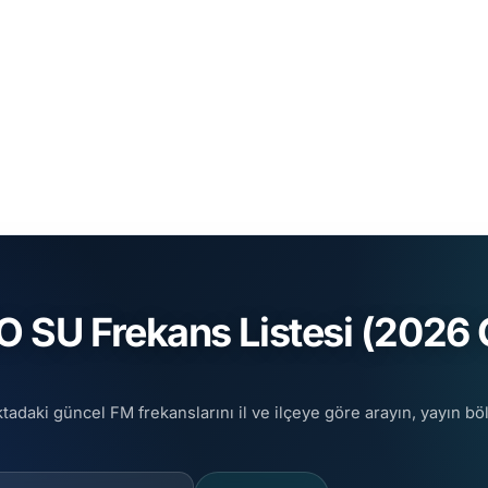
SU Frekans Listesi (2026 G
adaki güncel FM frekanslarını il ve ilçeye göre arayın, yayın böl