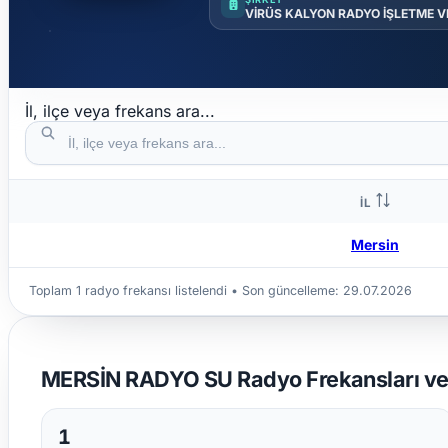
VİRÜS KALYON RADYO İŞLETME VE
İl, ilçe veya frekans ara...
İL
Mersin
Toplam 1 radyo frekansı listelendi • Son güncelleme:
29.07.2026
MERSİN RADYO SU Radyo Frekansları ve Y
1