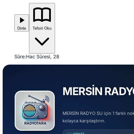
Dinle
Tefsiri Oku
Sûre:
Hac Sûresi, 28
MERSİN RADYO 
MERSİN RADYO SU için 1 farklı nokt
kolayca karşılaştırın.
ŞIRKET