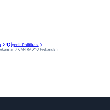
a
İçerik Politikası
ekansları
CAN RADYO Frekansları