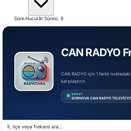
Sûre:
Hucurât Sûresi, 9
CAN RADYO Fre
CAN RADYO için 1 farklı noktadaki 
karşılaştırın.
ŞIRKET
BORNOVA CAN RADYO TELEVİZYON
İl, ilçe veya frekans ara...