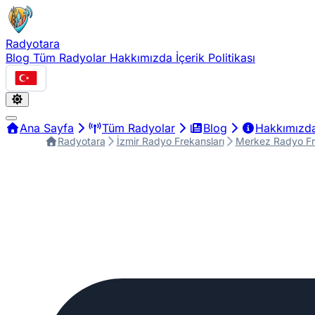
Radyotara
Blog
Tüm Radyolar
Hakkımızda
İçerik Politikası
Türkçe
Ana Sayfa
Tüm Radyolar
Blog
Hakkımızd
Radyotara
İzmir Radyo Frekansları
Merkez Radyo Fr