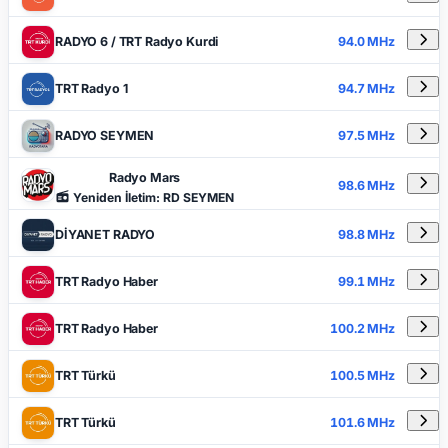
RADYO 6 / TRT Radyo Kurdi
94.0 MHz
TRT Radyo 1
94.7 MHz
RADYO SEYMEN
97.5 MHz
Radyo Mars
98.6 MHz
Yeniden İletim: RD SEYMEN
DİYANET RADYO
98.8 MHz
TRT Radyo Haber
99.1 MHz
TRT Radyo Haber
100.2 MHz
TRT Türkü
100.5 MHz
TRT Türkü
101.6 MHz