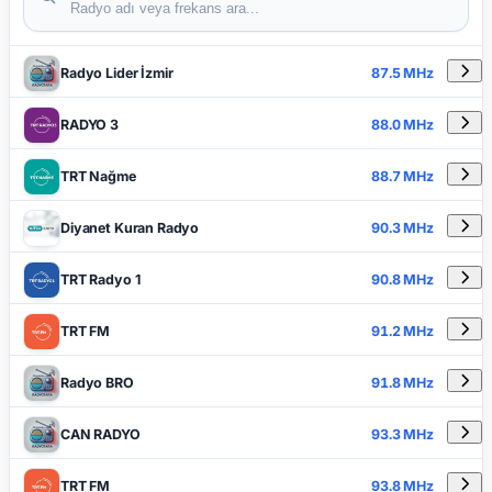
DETAYLAR
RADYO ADI
FREKANS
Radyo Lider İzmir
87.5 MHz
RADYO 3
88.0 MHz
TRT Nağme
88.7 MHz
Diyanet Kuran Radyo
90.3 MHz
TRT Radyo 1
90.8 MHz
TRT FM
91.2 MHz
Radyo BRO
91.8 MHz
CAN RADYO
93.3 MHz
TRT FM
93.8 MHz