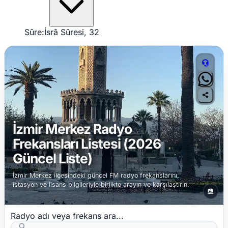
Sûre:
İsrâ Sûresi, 32
İzmir Merkez Radyo
Frekansları Listesi (2026
Güncel Liste)
İzmir Merkez ilçesindeki güncel FM radyo frekanslarını,
istasyon ve lisans bilgileriyle birlikte arayın ve karşılaştırın.
📷
Radyo adı veya frekans ara...