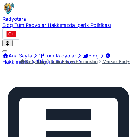
Radyotara
Blog
Tüm Radyolar
Hakkımızda
İçerik Politikası
Türkçe
Ana Sayfa
Tüm Radyolar
Blog
Radyotara
İzmir Radyo Frekansları
Merkez Radyo Fr
Hakkımızda
İçerik Politikası