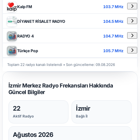
Kalp FM
103.7 MHz
DİYANET RİSALET RADYO
104.5 MHz
RADYO 4
104.7 MHz
Türkçe Pop
105.7 MHz
Toplam 22 radyo kanalı listelendi
• Son güncelleme:
09.08.2026
İzmir Merkez Radyo Frekansları Hakkında
Güncel Bilgiler
22
İzmir
Aktif Radyo
Bağlı İl
Ağustos 2026