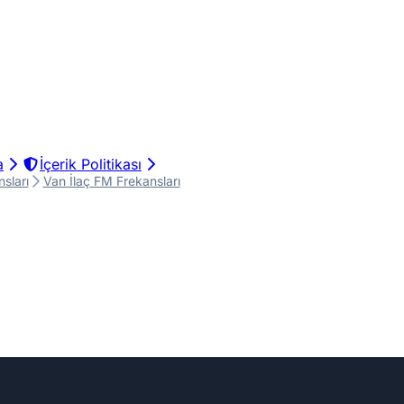
a
İçerik Politikası
sları
Van İlaç FM Frekansları