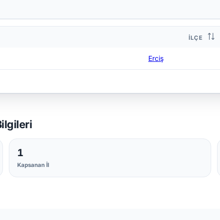
İLÇE
Erciş
lgileri
1
Kapsanan İl