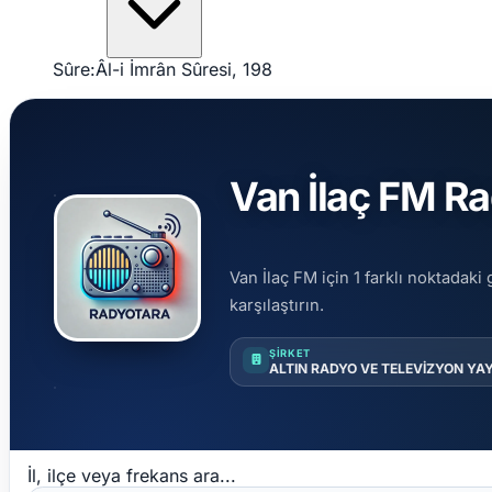
Sûre:
Âl-i İmrân Sûresi, 198
Van İlaç FM Ra
Van İlaç FM için 1 farklı noktadaki
karşılaştırın.
ŞIRKET
ALTIN RADYO VE TELEVİZYON YAY
İl, ilçe veya frekans ara...