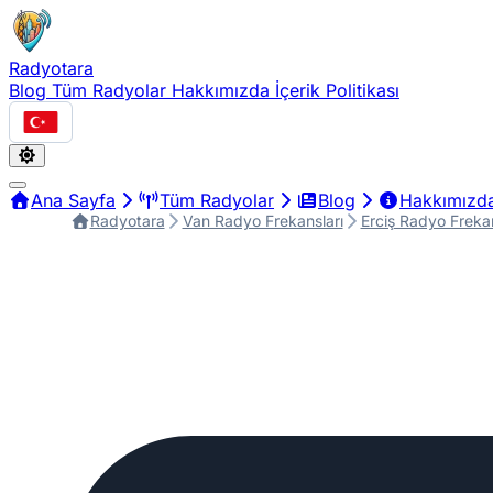
Radyotara
Blog
Tüm Radyolar
Hakkımızda
İçerik Politikası
Türkçe
Ana Sayfa
Tüm Radyolar
Blog
Hakkımızd
Radyotara
Van Radyo Frekansları
Erciş Radyo Frekan