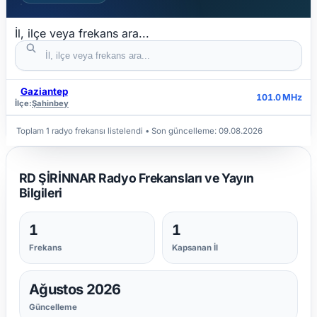
İl, ilçe veya frekans ara...
Gaziantep
İL
İLÇE
FREKANS
101.0 MHz
İlçe:
Şahinbey
Toplam 1 radyo frekansı listelendi
• Son güncelleme:
09.08.2026
RD ŞİRİNNAR Radyo Frekansları ve Yayın
Bilgileri
1
1
Frekans
Kapsanan İl
Ağustos 2026
Güncelleme