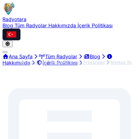
Radyotara
Blog
Tüm Radyolar
Hakkımızda
İçerik Politikası
Türkçe
Ana Sayfa
Tüm Radyolar
Blog
Radyotara
Malatya Radyo Frekansları
Merkez Radyo
Hakkımızda
İçerik Politikası