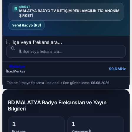
ŞIRKET
MALATYA RADYO TV İLETİŞİM REKLAMCILIK TİC.ANONİM
ŞİRKETİ
Yerel Radyo (R3)
İl, ilçe veya frekans ara...
Malatya
İL
İLÇE
FREKANS
90.6 MHz
İlçe:
Merkez
Toplam 1 radyo frekansı listelendi
• Son güncelleme:
06.08.2026
RD MALATYA Radyo Frekansları ve Yayın
Bilgileri
1
1
Frekans
Kapsanan İl