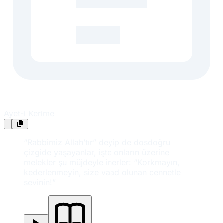
Ayet-i Kerime
“Rabbimiz Allah’tır” deyip de dosdoğru
çizgide yaşayanlar, işte onların üzerine
melekler şu müjdeyle inerler: “Korkmayın,
kederlenmeyin, size vaad olunan cennetle
sevinin!”