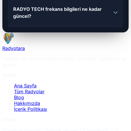
RADYO TECH frekans bilgileri ne kadar
güncel?
Radyotara
Türkiye'nin radyo frekans rehberi. Ücretsiz, bağımsız ve
güncel.
Keşfet
Ana Sayfa
Tüm Radyolar
Blog
Hakkımızda
İçerik Politikası
İletişim
Düzeltme talepleri, öneriler ve geri bildirimleriniz için: