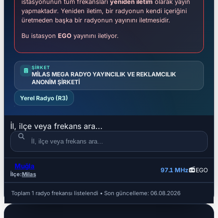
istasyonunun tüm frekansları
yeniden iletim
olarak yayın
yapmaktadır. Yeniden iletim, bir radyonun kendi içeriğini
üretmeden başka bir radyonun yayınını iletmesidir.
Bu istasyon
EGO
yayınını iletiyor.
ŞIRKET
MİLAS MEGA RADYO YAYINCILIK VE REKLAMCILIK
ANONİM ŞİRKETİ
Yerel Radyo (R3)
İl, ilçe veya frekans ara...
Muğla
İL
İLÇE
FREKANS
97.1 MHz
EGO
İlçe:
Milas
Toplam 1 radyo frekansı listelendi
• Son güncelleme:
06.08.2026