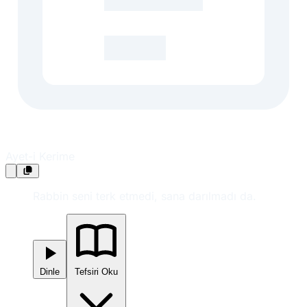
Ayet-i Kerime
Rabbin seni terk etmedi, sana darılmadı da.
Dinle
Tefsiri Oku