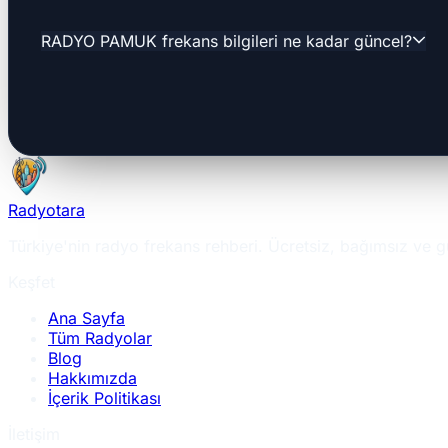
RADYO PAMUK frekans bilgileri ne kadar güncel?
Radyotara
Türkiye'nin radyo frekans rehberi. Ücretsiz, bağımsız ve g
Keşfet
Ana Sayfa
Tüm Radyolar
Blog
Hakkımızda
İçerik Politikası
İletişim