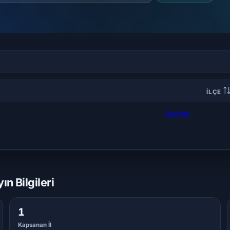
İLÇE
Seyhan
 Bilgileri
1
Kapsanan İl