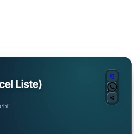
l Liste)
erini