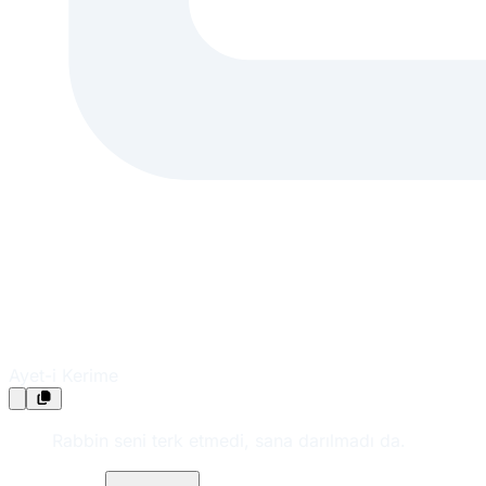
Ayet-i Kerime
Rabbin seni terk etmedi, sana darılmadı da.