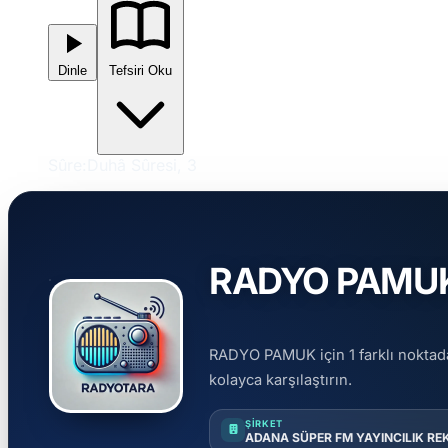
Dinle
Tefsiri Oku
Sûre:
Duhâ Sûresi, 3
RADYO PAMUK F
RADYO PAMUK için 1 farklı noktadak
kolayca karşılaştırın.
ŞIRKET
ADANA SÜPER FM YAYINCILIK REK