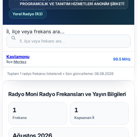
PROGRAMCILIK VE TANITIM HİZMETLERİ ANONİM ŞİRKETİ
Yerel Radyo (R3)
İl, ilçe veya frekans ara...
Kastamonu
İL
İLÇE
FREKANS
99.5 MHz
İlçe:
Merkez
Toplam 1 radyo frekansı listelendi
• Son güncelleme:
06.08.2026
Radyo Moni Radyo Frekansları ve Yayın Bilgileri
1
1
Frekans
Kapsanan İl
Ağustos 2026