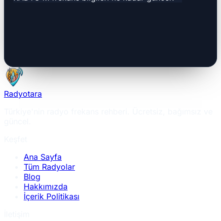
Radyotara
Türkiye'nin radyo frekans rehberi. Ücretsiz, bağımsız ve
güncel.
Keşfet
Ana Sayfa
Tüm Radyolar
Blog
Hakkımızda
İçerik Politikası
İletişim