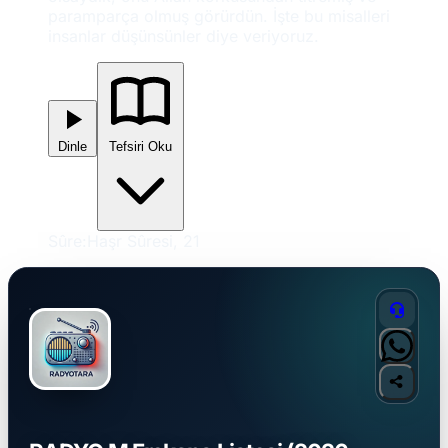
paramparça olmuş görürdün. İşte bu misalleri
insanlar düşünsünler diye veriyoruz.
Dinle
Tefsiri Oku
Sûre:
Haşr Sûresi, 21