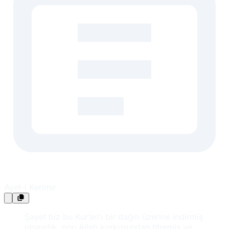
Ayet-i Kerime
Şayet biz bu Kur’an’ı bir dağın üzerine indirmiş
olsaydık, onu Allah korkusundan titremiş ve