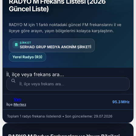
RADYO M Frekans Listesi (2026
Güncel Liste)
RADYO M için 1 farklı noktadaki güncel FM frekanslarını il ve
ilçeye göre arayın, yayın bölgelerini kolayca karşılaştırın.
ŞIRKET
SERHAD GRUP MEDYA ANONİM ŞİRKETİ
Yerel Radyo (R3)
İl, ilçe veya frekans ara...
Van
İL
İLÇE
FREKANS
95.3 MHz
İlçe:
Merkez
Toplam 1 radyo frekansı listelendi • Son güncelleme:
29.07.2026