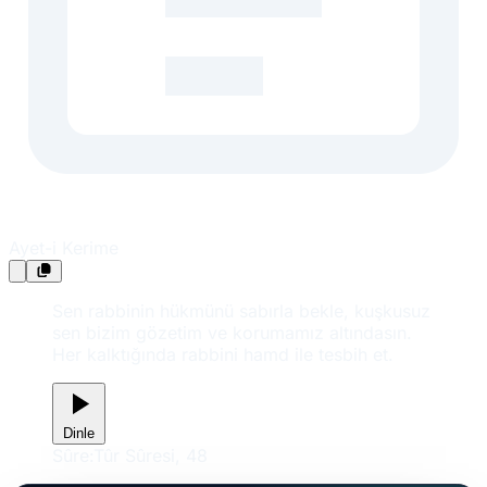
Ayet-i Kerime
Sen rabbinin hükmünü sabırla bekle, kuşkusuz
sen bizim gözetim ve korumamız altındasın.
Her kalktığında rabbini hamd ile tesbih et.
Dinle
Sûre:
Tûr Sûresi, 48