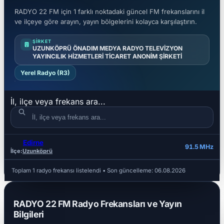
RADYO 22 FM için 1 farklı noktadaki güncel FM frekanslarını il
ve ilçeye göre arayın, yayın bölgelerini kolayca karşılaştırın.
ŞIRKET
UZUNKÖPRÜ ÖNADIM MEDYA RADYO TELEVİZYON
YAYINCILIK HİZMETLERİ TİCARET ANONİM ŞİRKETİ
Yerel Radyo (R3)
İl, ilçe veya frekans ara...
Edirne
İL
İLÇE
FREKANS
91.5 MHz
İlçe:
Uzunköprü
Toplam 1 radyo frekansı listelendi
• Son güncelleme:
06.08.2026
RADYO 22 FM Radyo Frekansları ve Yayın
Bilgileri