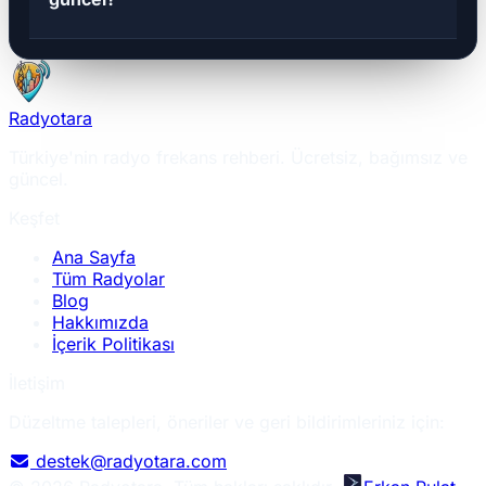
Radyotara
Türkiye'nin radyo frekans rehberi. Ücretsiz, bağımsız ve
güncel.
Keşfet
Ana Sayfa
Tüm Radyolar
Blog
Hakkımızda
İçerik Politikası
İletişim
Düzeltme talepleri, öneriler ve geri bildirimleriniz için:
destek@radyotara.com