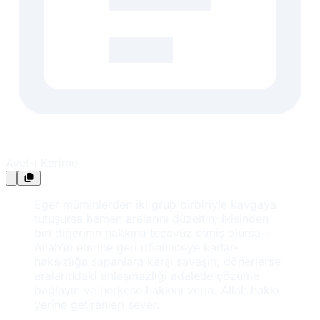
Ayet-i Kerime
Eğer müminlerden iki grup birbiriyle kavgaya
tutuşursa hemen aralarını düzeltin; ikisinden
biri diğerinin hakkına tecavüz etmiş olursa -
Allah’ın emrine geri dönünceye kadar-
haksızlığa sapanlara karşı savaşın; dönerlerse
aralarındaki anlaşmazlığı adaletle çözüme
bağlayın ve herkese hakkını verin. Allah hakkı
yerine getirenleri sever.