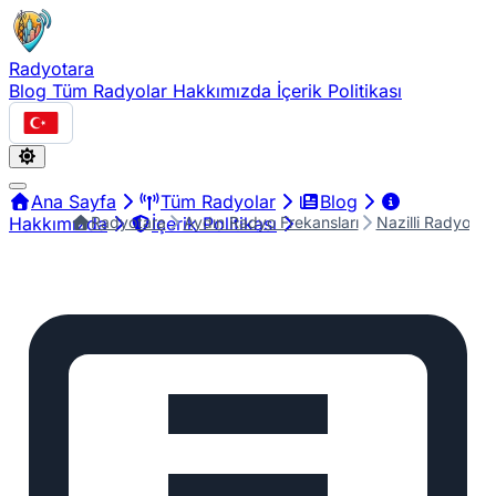
Radyotara
Blog
Tüm Radyolar
Hakkımızda
İçerik Politikası
Türkçe
Ana Sayfa
Tüm Radyolar
Blog
Radyotara
Aydın Radyo Frekansları
Nazilli Radyo Fr
Hakkımızda
İçerik Politikası