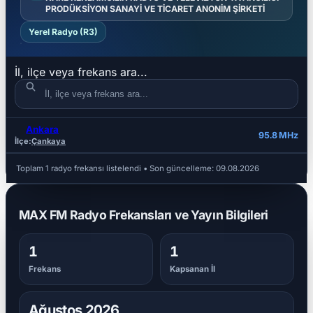
PRODÜKSİYON SANAYİ VE TİCARET ANONİM ŞİRKETİ
Yerel Radyo (R3)
İl, ilçe veya frekans ara...
Ankara
İL
İLÇE
FREKANS
95.8 MHz
İlçe:
Çankaya
Toplam 1 radyo frekansı listelendi
• Son güncelleme:
09.08.2026
MAX FM Radyo Frekansları ve Yayın Bilgileri
1
1
Frekans
Kapsanan İl
Ağustos 2026