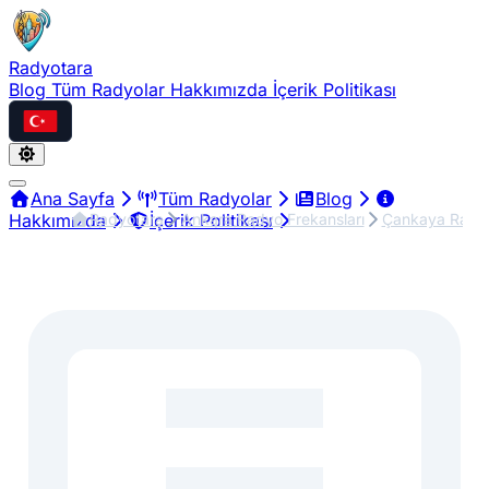
Radyotara
Blog
Tüm Radyolar
Hakkımızda
İçerik Politikası
Türkçe
Ana Sayfa
Tüm Radyolar
Blog
Radyotara
Ankara Radyo Frekansları
Çankaya Radyo
Hakkımızda
İçerik Politikası