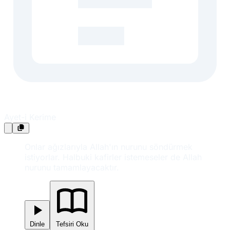
Ayet-i Kerime
Onlar ağızlarıyla Allah'ın nurunu söndürmek
istiyorlar. Halbuki kafirler istemeseler de Allah
nurunu tamamlayacaktır.
Dinle
Tefsiri Oku