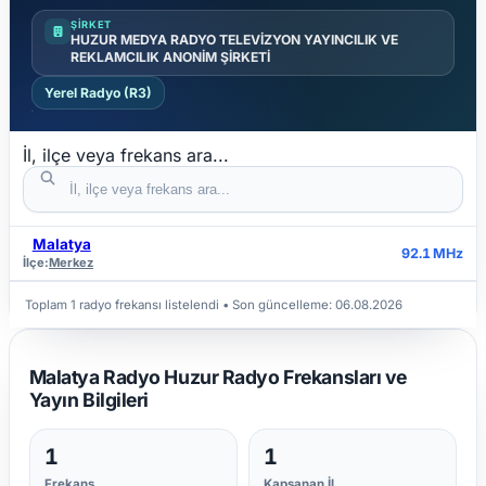
ŞIRKET
HUZUR MEDYA RADYO TELEVİZYON YAYINCILIK VE
REKLAMCILIK ANONİM ŞİRKETİ
Yerel Radyo (R3)
İl, ilçe veya frekans ara...
Malatya
İL
İLÇE
FREKANS
92.1 MHz
İlçe:
Merkez
Toplam 1 radyo frekansı listelendi
• Son güncelleme:
06.08.2026
Malatya Radyo Huzur Radyo Frekansları ve
Yayın Bilgileri
1
1
Frekans
Kapsanan İl