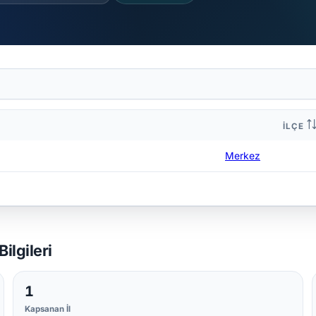
İLÇE
Merkez
ilgileri
1
Kapsanan İl