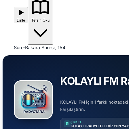
Dinle
Tefsiri Oku
Sûre:
Bakara Sûresi, 154
KOLAYLI FM Ra
KOLAYLI FM için 1 farklı noktadaki 
karşılaştırın.
ŞIRKET
KOLAYLI RADYO TELEVİZYON YAYI