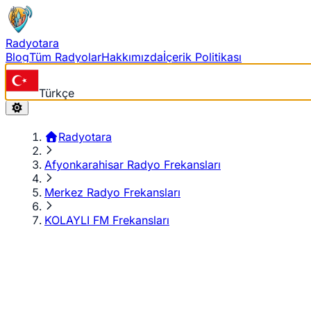
Radyotara
Blog
Tüm Radyolar
Hakkımızda
İçerik Politikası
Türkçe
Radyotara
Afyonkarahisar Radyo Frekansları
Merkez Radyo Frekansları
KOLAYLI FM Frekansları