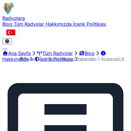
Radyotara
Blog
Tüm Radyolar
Hakkımızda
İçerik Politikası
Türkçe
Ana Sayfa
Tüm Radyolar
Blog
Radyotara
Denizli Radyo Frekansları
Acıpayam Radyo
Hakkımızda
İçerik Politikası