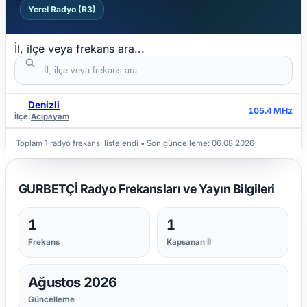
Yerel Radyo (R3)
İl, ilçe veya frekans ara...
Denizli
İL
İLÇE
FREKANS
105.4 MHz
İlçe:
Acıpayam
Toplam 1 radyo frekansı listelendi
• Son güncelleme:
06.08.2026
GURBETÇİ Radyo Frekansları ve Yayın Bilgileri
1
1
Frekans
Kapsanan İl
Ağustos 2026
Güncelleme