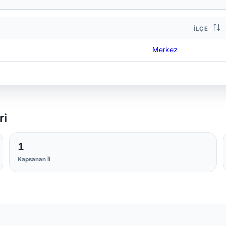
İLÇE
Merkez
ri
1
Kapsanan İl