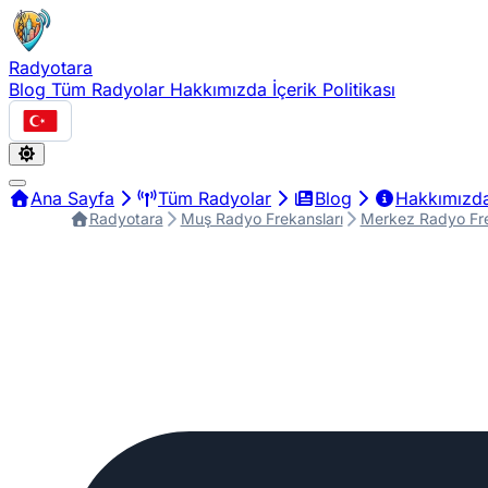
Radyotara
Blog
Tüm Radyolar
Hakkımızda
İçerik Politikası
Türkçe
Ana Sayfa
Tüm Radyolar
Blog
Hakkımızd
Radyotara
Muş Radyo Frekansları
Merkez Radyo Fre