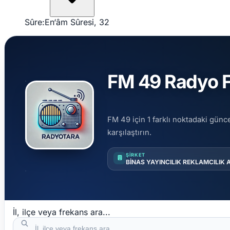
Sûre:
En‘âm Sûresi, 32
FM 49 Radyo Fr
FM 49 için 1 farklı noktadaki günce
karşılaştırın.
ŞIRKET
BİNAS YAYINCILIK REKLAMCILIK 
İl, ilçe veya frekans ara...