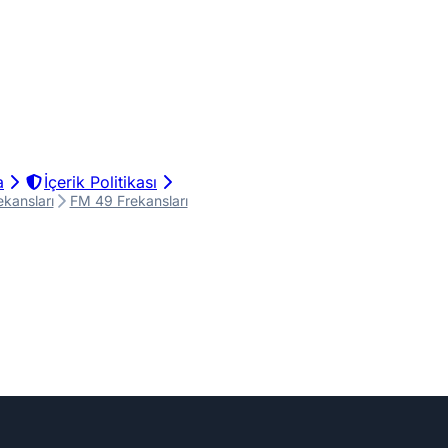
a
İçerik Politikası
kansları
FM 49 Frekansları