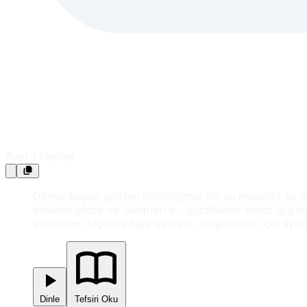
Ayet-i Kerime
Dünya hayatı gökten indirdiğimiz bir su misalidir ki, 
süslendiğinde ve sahipleri bu güzellikleri kendi güç
kökünden biçilmiş hale getiririz. Düşünenler için âyetl
Dinle
Tefsiri Oku