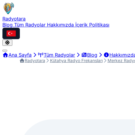
Radyotara
Blog
Tüm Radyolar
Hakkımızda
İçerik Politikası
Türkçe
Ana Sayfa
Tüm Radyolar
Blog
Hakkımızd
Radyotara
Kütahya Radyo Frekansları
Merkez Radyo