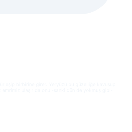
gürleşip birbirine girer. Yeryüzü bu güzelliğe kavuşup
üz emrimiz ulaşır da onu -sanki dün de yokmuş gibi-