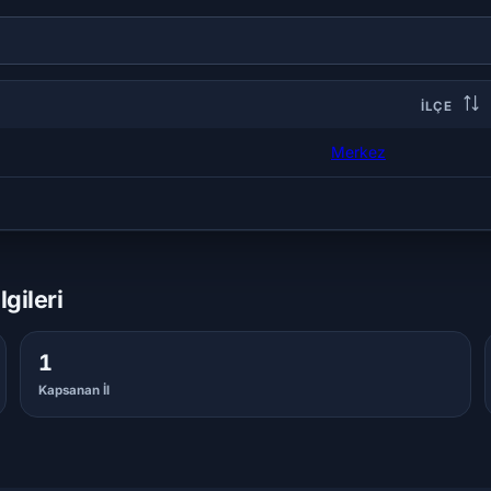
İLÇE
Merkez
gileri
1
Kapsanan İl