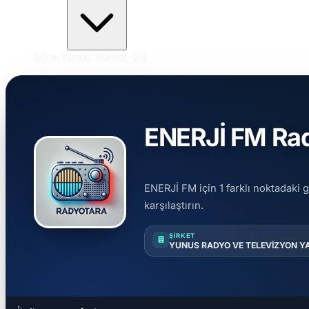
Sûre:
Yûnus Sûresi, 24
ENERJİ FM Rady
ENERJİ FM için 1 farklı noktadaki g
karşılaştırın.
ŞIRKET
YUNUS RADYO VE TELEVİZYON YA