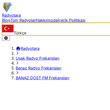
Radyotara
Blog
Tüm Radyolar
Hakkımızda
İçerik Politikası
Türkçe
Radyotara
Uşak Radyo Frekansları
Banaz Radyo Frekansları
BANAZ DOST FM Frekansları