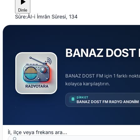
Dinle
Sûre:
Âl-i İmrân Sûresi, 134
BANAZ DOST FM
BANAZ DOST FM için 1 farklı noktad
kolayca karşılaştırın.
ŞIRKET
BANAZ DOST FM RADYO ANONİM 
İl, ilçe veya frekans ara...