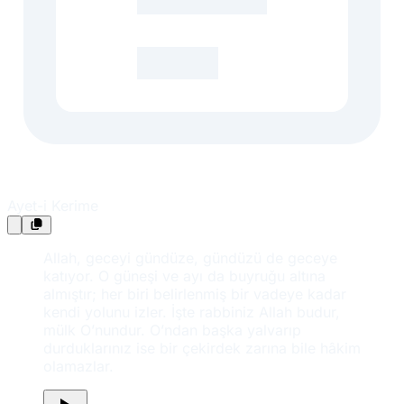
Ayet-i Kerime
Allah, geceyi gündüze, gündüzü de geceye
katıyor. O güneşi ve ayı da buyruğu altına
almıştır; her biri belirlenmiş bir vadeye kadar
kendi yolunu izler. İşte rabbiniz Allah budur,
mülk O’nundur. O’ndan başka yalvarıp
durduklarınız ise bir çekirdek zarına bile hâkim
olamazlar.