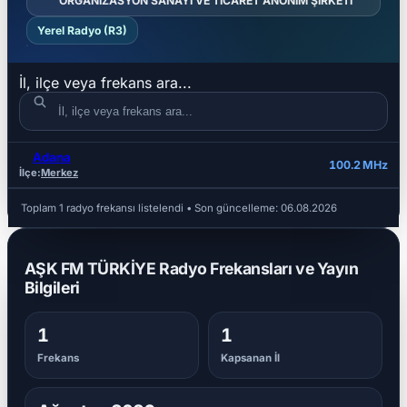
ORGANİZASYON SANAYİ VE TİCARET ANONİM ŞİRKETİ
Yerel Radyo (R3)
İl, ilçe veya frekans ara...
Adana
İL
İLÇE
FREKANS
100.2 MHz
İlçe:
Merkez
Toplam 1 radyo frekansı listelendi
• Son güncelleme:
06.08.2026
AŞK FM TÜRKİYE Radyo Frekansları ve Yayın
Bilgileri
1
1
Frekans
Kapsanan İl