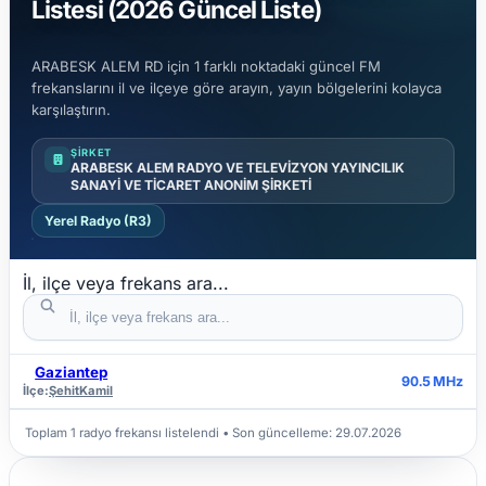
Listesi (2026 Güncel Liste)
ARABESK ALEM RD için 1 farklı noktadaki güncel FM
frekanslarını il ve ilçeye göre arayın, yayın bölgelerini kolayca
karşılaştırın.
ŞIRKET
ARABESK ALEM RADYO VE TELEVİZYON YAYINCILIK
SANAYİ VE TİCARET ANONİM ŞİRKETİ
Yerel Radyo (R3)
İl, ilçe veya frekans ara...
Gaziantep
İL
İLÇE
FREKANS
90.5 MHz
İlçe:
ŞehitKamil
Toplam 1 radyo frekansı listelendi • Son güncelleme:
29.07.2026