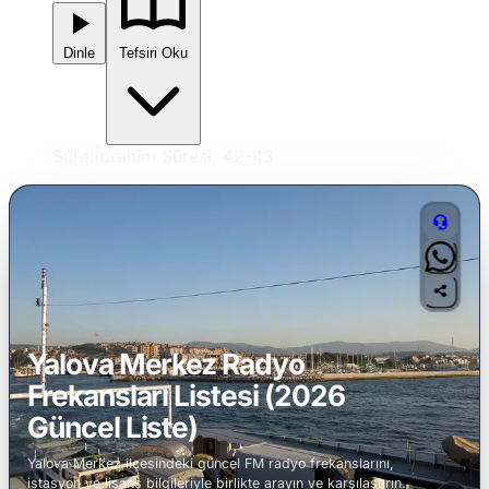
Dinle
Tefsiri Oku
Sûre:
İbrâhîm Sûresi, 42-43
Yalova Merkez Radyo
Frekansları Listesi (2026
Güncel Liste)
Yalova Merkez ilçesindeki güncel FM radyo frekanslarını,
istasyon ve lisans bilgileriyle birlikte arayın ve karşılaştırın.