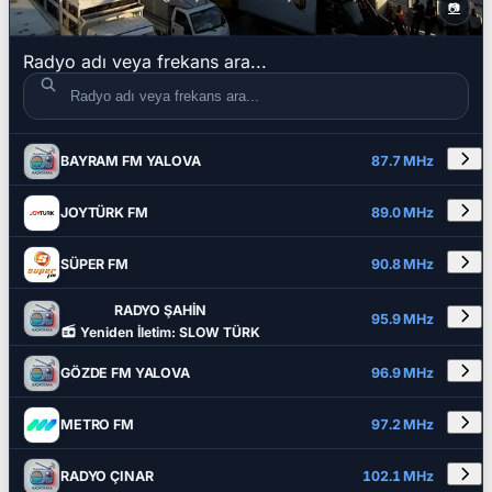
📷
Radyo adı veya frekans ara...
DETAYLAR
RADYO ADI
FREKANS
BAYRAM FM YALOVA
87.7 MHz
JOYTÜRK FM
89.0 MHz
SÜPER FM
90.8 MHz
RADYO ŞAHİN
95.9 MHz
Yeniden İletim: SLOW TÜRK
GÖZDE FM YALOVA
96.9 MHz
METRO FM
97.2 MHz
RADYO ÇINAR
102.1 MHz