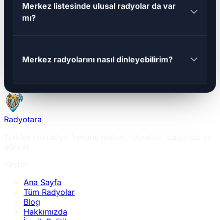
Merkez listesinde ulusal radyolar da var
mı?
Merkez radyolarını nasıl dinleyebilirim?
Radyotara
Türkiye'nin radyo frekans rehberi. Ücretsiz, bağımsız ve
güncel.
Keşfet
Ana Sayfa
Tüm Radyolar
Blog
Hakkımızda