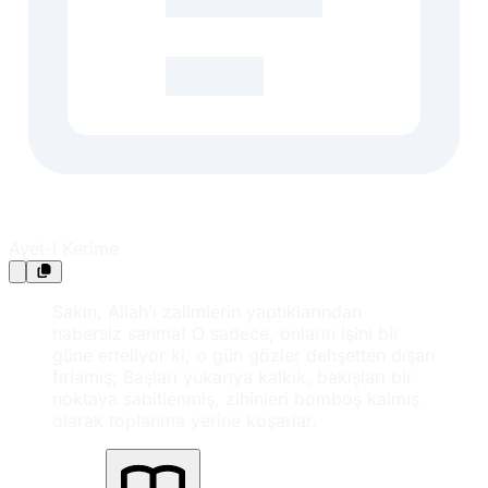
Ayet-i Kerime
Sakın, Allah’ı zalimlerin yaptıklarından
habersiz sanma! O sadece, onların işini bir
güne erteliyor ki, o gün gözler dehşetten dışarı
fırlamış; Başları yukarıya kalkık, bakışları bir
noktaya sabitlenmiş, zihinleri bomboş kalmış
olarak toplanma yerine koşarlar.