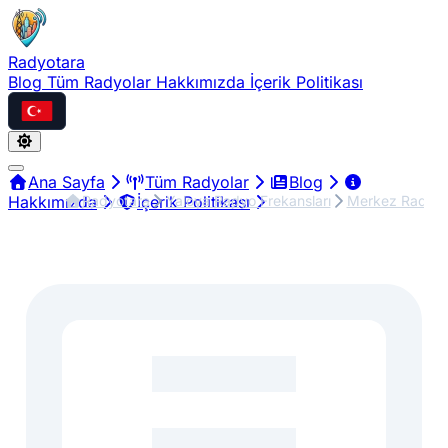
Radyotara
Blog
Tüm Radyolar
Hakkımızda
İçerik Politikası
Türkçe
Ana Sayfa
Tüm Radyolar
Blog
Radyotara
Yalova Radyo Frekansları
Merkez Radyo F
Hakkımızda
İçerik Politikası