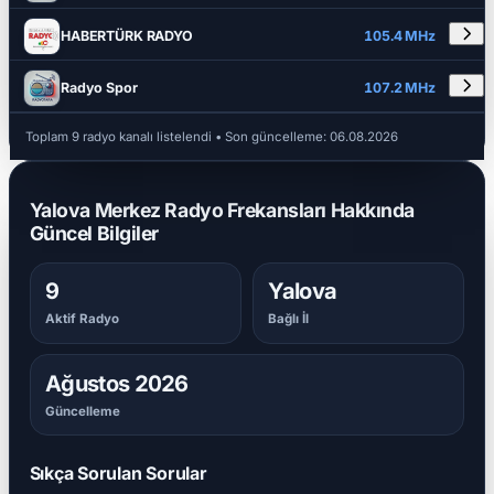
HABERTÜRK RADYO
105.4 MHz
Radyo Spor
107.2 MHz
Toplam 9 radyo kanalı listelendi
• Son güncelleme:
06.08.2026
Yalova Merkez Radyo Frekansları Hakkında
Güncel Bilgiler
9
Yalova
Aktif Radyo
Bağlı İl
Ağustos 2026
Güncelleme
Sıkça Sorulan Sorular