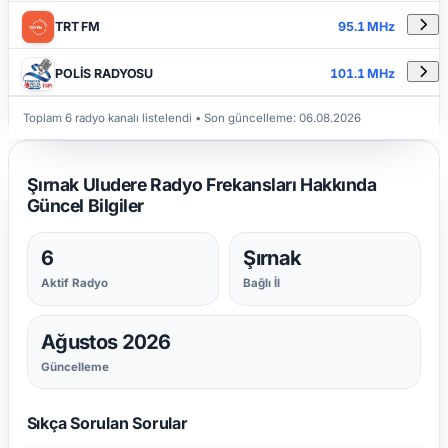
TRT FM
95.1 MHz
POLİS RADYOSU
101.1 MHz
Toplam 6 radyo kanalı listelendi
• Son güncelleme:
06.08.2026
Şırnak Uludere Radyo Frekansları Hakkında
Güncel Bilgiler
6
Şırnak
Aktif Radyo
Bağlı İl
Ağustos 2026
Güncelleme
Sıkça Sorulan Sorular