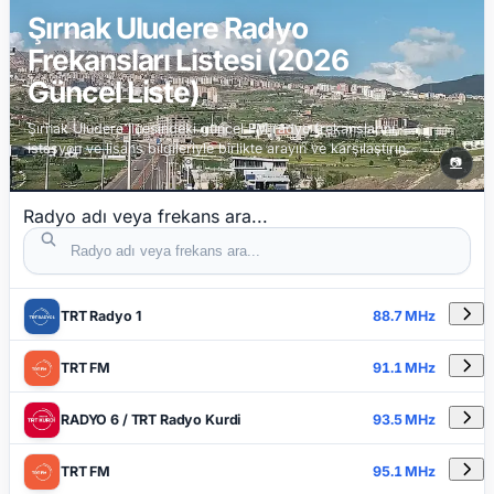
Şırnak Uludere Radyo
Frekansları Listesi (2026
Güncel Liste)
Şırnak Uludere ilçesindeki güncel FM radyo frekanslarını,
istasyon ve lisans bilgileriyle birlikte arayın ve karşılaştırın.
📷
Radyo adı veya frekans ara...
DETAYLAR
RADYO ADI
FREKANS
TRT Radyo 1
88.7 MHz
TRT FM
91.1 MHz
RADYO 6 / TRT Radyo Kurdi
93.5 MHz
TRT FM
95.1 MHz