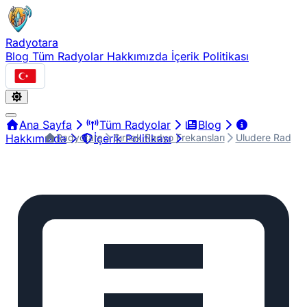
Radyotara
Blog
Tüm Radyolar
Hakkımızda
İçerik Politikası
Türkçe
Ana Sayfa
Tüm Radyolar
Blog
Radyotara
Şırnak Radyo Frekansları
Uludere Radyo F
Hakkımızda
İçerik Politikası