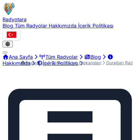
Radyotara
Blog
Tüm Radyolar
Hakkımızda
İçerik Politikası
Türkçe
Ana Sayfa
Tüm Radyolar
Blog
Radyotara
Sinop Radyo Frekansları
Durağan Radyo F
Hakkımızda
İçerik Politikası