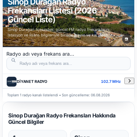
Sinop Durağan Radyo
Frekansları Listesi (2026
Güncel Liste)
Sinop Durağan ilçesindeki güncel FM radyo frekanslarını,
istasyon ve lisans bilgileriyle birlikte arayın ve karşılaştırın.
📷
Radyo adı veya frekans ara...
DETAYLAR
RADYO ADI
FREKANS
DİYANET RADYO
102.7 MHz
Toplam 1 radyo kanalı listelendi
• Son güncelleme:
06.08.2026
Sinop Durağan Radyo Frekansları Hakkında
Güncel Bilgiler