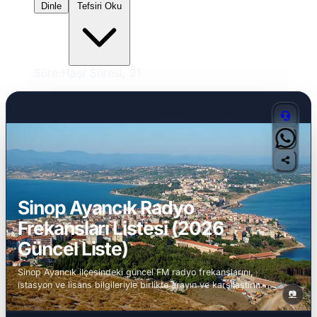
Dinle
Tefsiri Oku
Sûre:
Haşr Sûresi, 21
Sinop Ayancık Radyo
Frekansları Listesi (2026
Güncel Liste)
Sinop Ayancık ilçesindeki güncel FM radyo frekanslarını,
istasyon ve lisans bilgileriyle birlikte arayın ve karşılaştırın.
📷