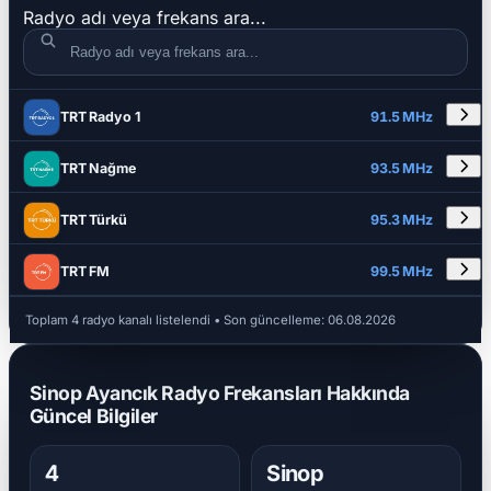
Radyo adı veya frekans ara...
DETAYLAR
RADYO ADI
FREKANS
TRT Radyo 1
91.5 MHz
TRT Nağme
93.5 MHz
TRT Türkü
95.3 MHz
TRT FM
99.5 MHz
Toplam 4 radyo kanalı listelendi
• Son güncelleme:
06.08.2026
Sinop Ayancık Radyo Frekansları Hakkında
Güncel Bilgiler
4
Sinop