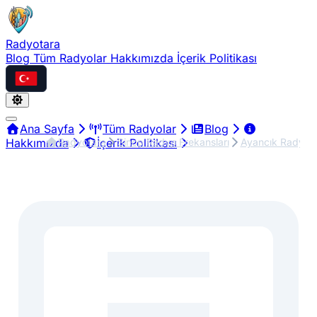
Radyotara
Blog
Tüm Radyolar
Hakkımızda
İçerik Politikası
Türkçe
Ana Sayfa
Tüm Radyolar
Blog
Radyotara
Sinop Radyo Frekansları
Ayancık Radyo F
Hakkımızda
İçerik Politikası