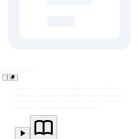
Ayet-i Kerime
Şayet biz bu Kur’an’ı bir dağın üzerine indirmiş
olsaydık, onu Allah korkusundan titremiş ve
paramparça olmuş görürdün. İşte bu misalleri
insanlar düşünsünler diye veriyoruz.