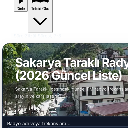
Dinle
Tefsiri Oku
Sûre:
Zilzâl Sûresi, 7-8
Sakarya Taraklı Rady
(2026 Güncel Liste)
Sakarya Taraklı ilçesindeki güncel FM radyo frekanslarını
arayın ve karşılaştırın.
Radyo adı veya frekans ara...