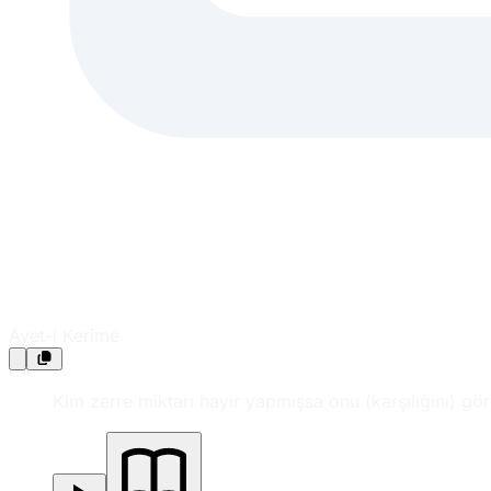
Ayet-i Kerime
Kim zerre miktarı hayır yapmışsa onu (karşılığını) görü