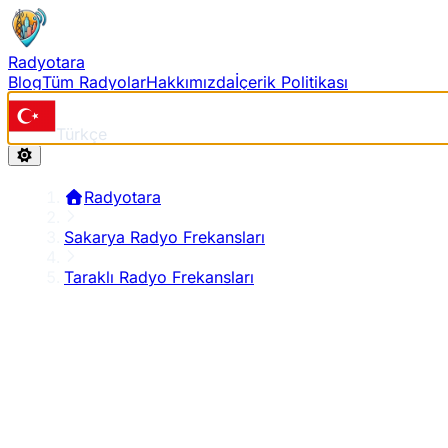
Radyotara
Blog
Tüm Radyolar
Hakkımızda
İçerik Politikası
Türkçe
Radyotara
Sakarya Radyo Frekansları
Taraklı Radyo Frekansları