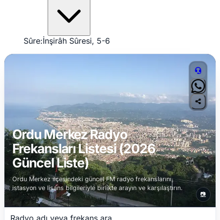
Sûre:
İnşirâh Sûresi, 5-6
Ordu Merkez Radyo
Frekansları Listesi (2026
Güncel Liste)
Ordu Merkez ilçesindeki güncel FM radyo frekanslarını,
istasyon ve lisans bilgileriyle birlikte arayın ve karşılaştırın.
📷
Radyo adı veya frekans ara...