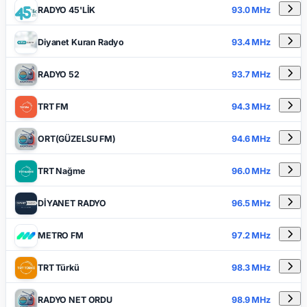
RADYO 45'LİK
93.0 MHz
Diyanet Kuran Radyo
93.4 MHz
RADYO 52
93.7 MHz
TRT FM
94.3 MHz
ORT(GÜZELSU FM)
94.6 MHz
TRT Nağme
96.0 MHz
DİYANET RADYO
96.5 MHz
METRO FM
97.2 MHz
TRT Türkü
98.3 MHz
RADYO NET ORDU
98.9 MHz