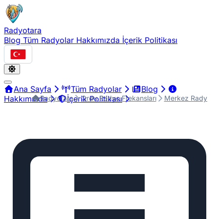
Radyotara
Blog
Tüm Radyolar
Hakkımızda
İçerik Politikası
Türkçe
Ana Sayfa
Tüm Radyolar
Blog
Radyotara
Ordu Radyo Frekansları
Merkez Radyo Fr
Hakkımızda
İçerik Politikası