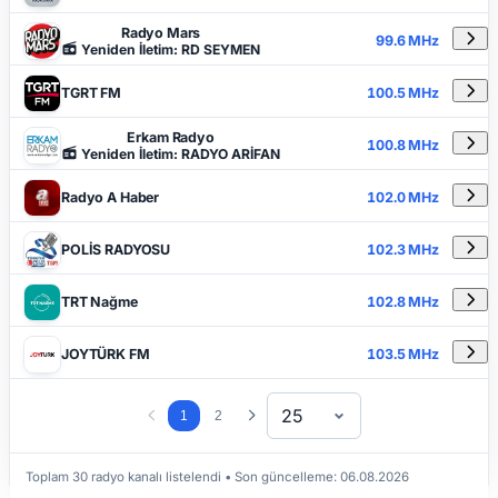
Radyo Mars
99.6 MHz
Yeniden İletim: RD SEYMEN
TGRT FM
100.5 MHz
Erkam Radyo
100.8 MHz
Yeniden İletim: RADYO ARİFAN
Radyo A Haber
102.0 MHz
POLİS RADYOSU
102.3 MHz
TRT Nağme
102.8 MHz
JOYTÜRK FM
103.5 MHz
25
1
2
Toplam 30 radyo kanalı listelendi
• Son güncelleme:
06.08.2026