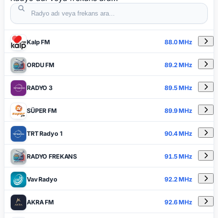
DETAYLAR
RADYO ADI
FREKANS
Kalp FM
88.0 MHz
ORDU FM
89.2 MHz
RADYO 3
89.5 MHz
SÜPER FM
89.9 MHz
TRT Radyo 1
90.4 MHz
RADYO FREKANS
91.5 MHz
Vav Radyo
92.2 MHz
AKRA FM
92.6 MHz