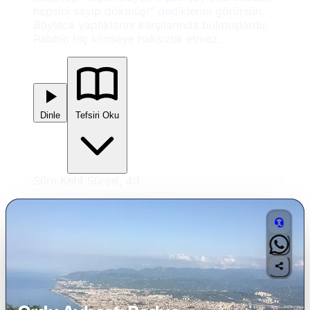
hepsini sayıp dökmüş!” dediklerini görürsün.
Böylece yaptıklarını karşılarında bulmuşlardır.
Rabbin hiç kimseye haksızlık etmez.
Dinle
Tefsiri Oku
Sûre:
Kehf Sûresi, 49