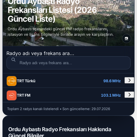
Ordu Aybastı Radyo
Frekansları Listesi (2026
Güncel Liste)
Ordu Aybastı ilçesindeki güncel FM radyo frekanslarını,
istasyon ve lisans bilgileriyle birlikte arayın ve karşılaştırın.
📷
Radyo adı veya frekans ara...
DETAYLAR
RADYO ADI
FREKANS
TRT Türkü
98.6 MHz
TRT FM
103.1 MHz
Toplam 2 radyo kanalı listelendi • Son güncelleme:
29.07.2026
Ordu Aybastı Radyo Frekansları Hakkında
Güncel Bilgiler