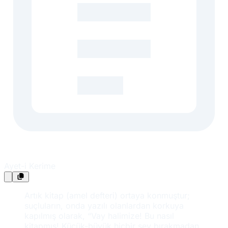
Ayet-i Kerime
Artık kitap (amel defteri) ortaya konmuştur;
suçluların, onda yazılı olanlardan korkuya
kapılmış olarak, “Vay halimize! Bu nasıl
kitapmış! Küçük-büyük hiçbir şey bırakmadan