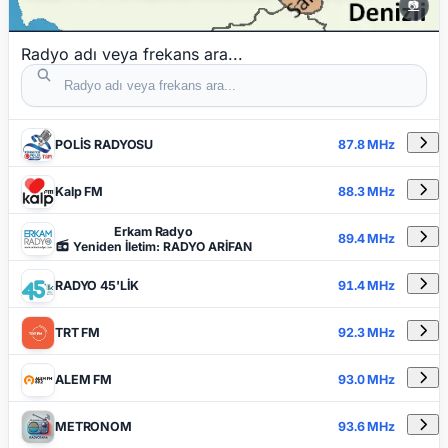
📷
Radyo adı veya frekans ara...
DETAYLAR
RADYO ADI
FREKANS
POLİS RADYOSU
87.8 MHz
Kalp FM
88.3 MHz
Erkam Radyo
89.4 MHz
Yeniden İletim: RADYO ARİFAN
RADYO 45'LİK
91.4 MHz
TRT FM
92.3 MHz
ALEM FM
93.0 MHz
METRONOM
93.6 MHz