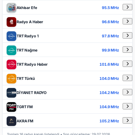
Akhisar Efe
95.5 MHz
Radyo A Haber
96.6 MHz
TRT Radyo 1
97.8 MHz
TRT Nağme
99.9 MHz
TRT Radyo Haber
101.6 MHz
TRT Türkü
104.0 MHz
DİYANET RADYO
104.2 MHz
TGRT FM
104.9 MHz
AKRA FM
105.2 MHz
Toplam 16 radyo kanalı listelendi • Son güncelleme:
29.07.2026