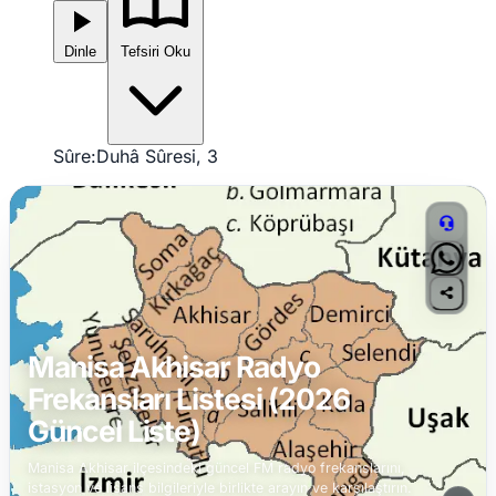
Dinle
Tefsiri Oku
Sûre:
Duhâ Sûresi, 3
Manisa Akhisar Radyo
Frekansları Listesi (2026
Güncel Liste)
Manisa Akhisar ilçesindeki güncel FM radyo frekanslarını,
istasyon ve lisans bilgileriyle birlikte arayın ve karşılaştırın.