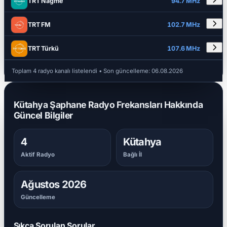
TRT Nağme
94.7 MHz
TRT FM
102.7 MHz
TRT Türkü
107.6 MHz
Toplam 4 radyo kanalı listelendi
• Son güncelleme:
06.08.2026
Kütahya Şaphane Radyo Frekansları Hakkında
Güncel Bilgiler
4
Kütahya
Aktif Radyo
Bağlı İl
Ağustos 2026
Güncelleme
Sıkça Sorulan Sorular