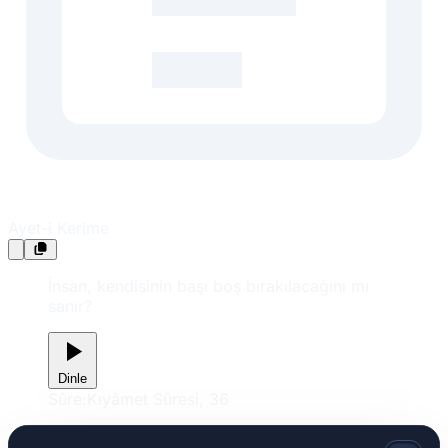
Ayet-i Kerime
İnsan, kendisinin başı boş bırakılacağını mı
sanır?
Dinle
Sûre:
Kıyâmet Sûresi, 36