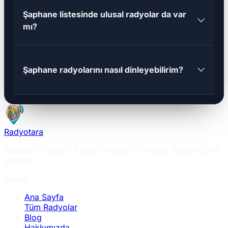
Şaphane listesinde ulusal radyolar da var
mı?
Şaphane radyolarını nasıl dinleyebilirim?
Radyotara
Türkiye'nin radyo frekans rehberi. Ücretsiz, bağımsız ve
güncel.
Keşfet
Ana Sayfa
Tüm Radyolar
Blog
Hakkımızda