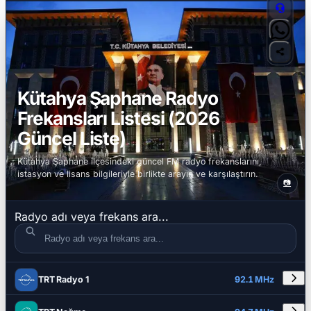
Kütahya Şaphane Radyo
Frekansları Listesi (2026
Güncel Liste)
Kütahya Şaphane ilçesindeki güncel FM radyo frekanslarını,
istasyon ve lisans bilgileriyle birlikte arayın ve karşılaştırın.
📷
Radyo adı veya frekans ara...
DETAYLAR
RADYO ADI
FREKANS
TRT Radyo 1
92.1 MHz