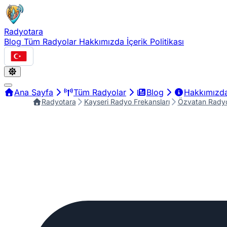
Radyotara
Blog
Tüm Radyolar
Hakkımızda
İçerik Politikası
Türkçe
Ana Sayfa
Tüm Radyolar
Blog
Hakkımızd
Radyotara
Kayseri Radyo Frekansları
Özvatan Radyo