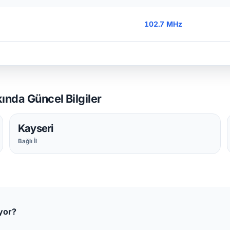
102.7 MHz
nda Güncel Bilgiler
Kayseri
Bağlı İl
yor?