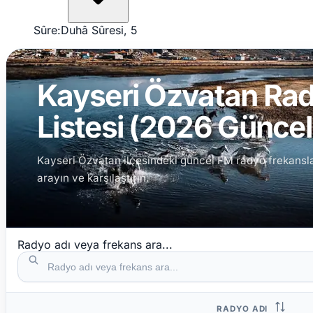
Sûre:
Duhâ Sûresi, 5
Kayseri Özvatan Rad
Listesi (2026 Güncel 
Kayseri Özvatan ilçesindeki güncel FM radyo frekansların
arayın ve karşılaştırın.
Radyo adı veya frekans ara...
RADYO ADI