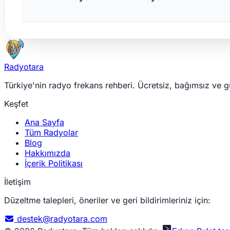
Radyotara
Türkiye'nin radyo frekans rehberi. Ücretsiz, bağımsız ve g
Keşfet
Ana Sayfa
Tüm Radyolar
Blog
Hakkımızda
İçerik Politikası
İletişim
Düzeltme talepleri, öneriler ve geri bildirimleriniz için:
destek@radyotara.com