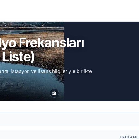
yo Frekansları
Liste)
ı, istasyon ve lisans bilgileriyle birlikte
📷
FREKAN