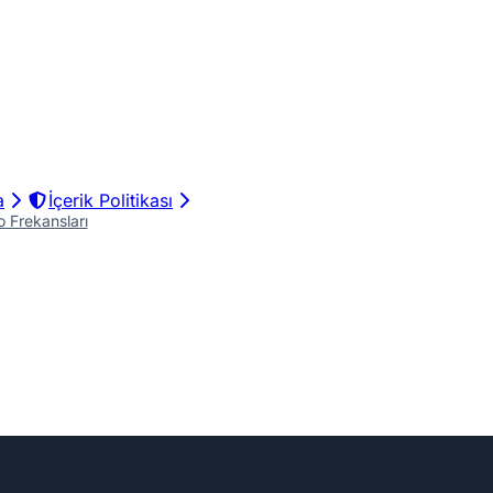
a
İçerik Politikası
 Frekansları