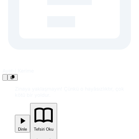
Ayet-i Kerime
Zinaya yaklaşmayın! Çünkü o hayâsızlıktır, çok
kötü bir yoldur.
Dinle
Tefsiri Oku