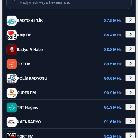
DETAYLAR
RADYO ADI
FREKANS
RADYO 45'LİK
87.5 MHz
Kalp FM
88.4 MHz
Radyo A Haber
88.8 MHz
TRT FM
89.5 MHz
POLİS RADYOSU
90.6 MHz
SÜPER FM
90.9 MHz
TRT Nağme
91.3 MHz
KAFA RADYO
91.6 MHz
TGRT FM
92.2 MHz