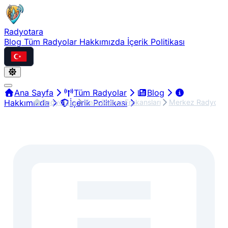
Radyotara
Blog
Tüm Radyolar
Hakkımızda
İçerik Politikası
Türkçe
Ana Sayfa
Tüm Radyolar
Blog
Radyotara
Kars Radyo Frekansları
Merkez Radyo Fre
Hakkımızda
İçerik Politikası