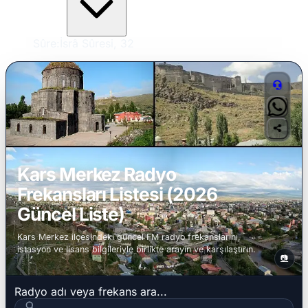
Sûre:
İsrâ Sûresi, 32
Kars Merkez Radyo
Frekansları Listesi (2026
Güncel Liste)
Kars Merkez ilçesindeki güncel FM radyo frekanslarını,
istasyon ve lisans bilgileriyle birlikte arayın ve karşılaştırın.
📷
Radyo adı veya frekans ara...