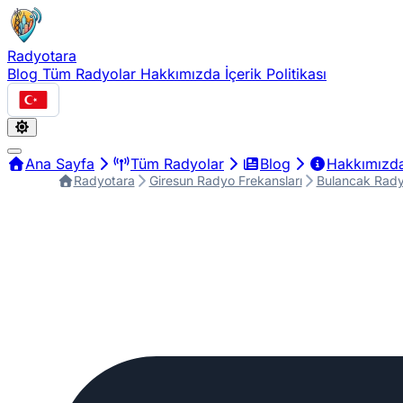
Radyotara
Blog
Tüm Radyolar
Hakkımızda
İçerik Politikası
Türkçe
Ana Sayfa
Tüm Radyolar
Blog
Hakkımızd
Radyotara
Giresun Radyo Frekansları
Bulancak Rady