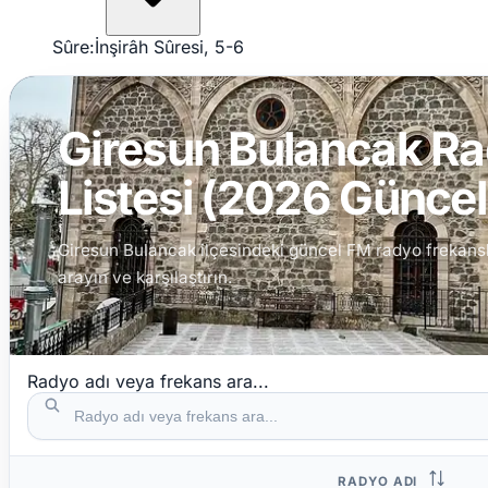
Sûre:
İnşirâh Sûresi, 5-6
Giresun Bulancak Ra
Listesi (2026 Güncel 
Giresun Bulancak ilçesindeki güncel FM radyo frekansları
arayın ve karşılaştırın.
Radyo adı veya frekans ara...
RADYO ADI