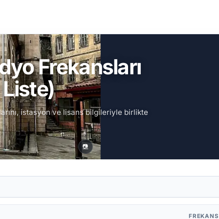
dyo Frekansları
Liste)
nı, istasyon ve lisans bilgileriyle birlikte
📷
FREKAN