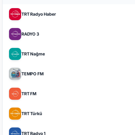
TRT Radyo Haber
RADYO 3
TRT Nağme
TEMPO FM
TRT FM
TRT Türkü
TRT Radyo 1