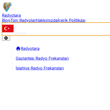
Radyotara
Blog
Tüm Radyolar
Hakkımızda
İçerik Politikası
Türkçe
Radyotara
Gaziantep Radyo Frekansları
İslahiye Radyo Frekansları