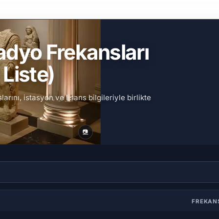
adyo Frekansları
Liste)
ını, istasyon ve lisans bilgileriyle birlikte
📷
FREKA