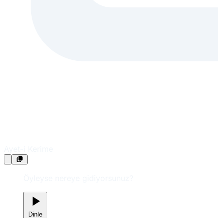
Ayet-i Kerime
Öyleyse nereye gidiyorsunuz?
Dinle