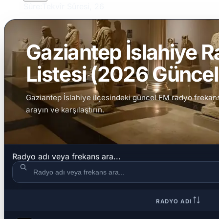
Sûre:
Tekvîr Sûresi, 26
Gaziantep İslahiye R
Listesi (2026 Güncel 
Gaziantep İslahiye ilçesindeki güncel FM radyo frekanslar
arayın ve karşılaştırın.
Radyo adı veya frekans ara...
RADYO ADI