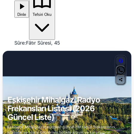
Dinle
Tefsiri Oku
Sûre:
Fâtır Sûresi, 45
Eskişehir Mihalgazi Radyo
Frekansları Listesi (2026
Güncel Liste)
Eskişehir Mihalgazi ilçesindeki güncel FM radyo frekanslarını,
istasyon ve lisans bilgileriyle birlikte arayın ve karşılaştırın.