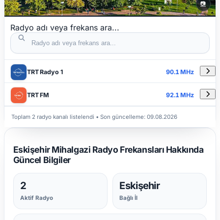
📷
Radyo adı veya frekans ara...
DETAYLAR
RADYO ADI
FREKANS
TRT Radyo 1
90.1 MHz
TRT FM
92.1 MHz
Toplam 2 radyo kanalı listelendi
• Son güncelleme:
09.08.2026
Eskişehir Mihalgazi Radyo Frekansları Hakkında
Güncel Bilgiler
2
Eskişehir
Aktif Radyo
Bağlı İl