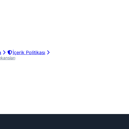
a
İçerik Politikası
kansları