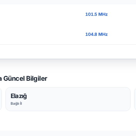
101.5 MHz
104.8 MHz
 Güncel Bilgiler
Elazığ
Bağlı İl