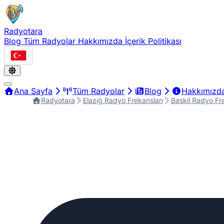
Radyotara
Blog
Tüm Radyolar
Hakkımızda
İçerik Politikası
Türkçe
Ana Sayfa
Tüm Radyolar
Blog
Hakkımızd
Radyotara
Elazığ Radyo Frekansları
Baskil Radyo Fre