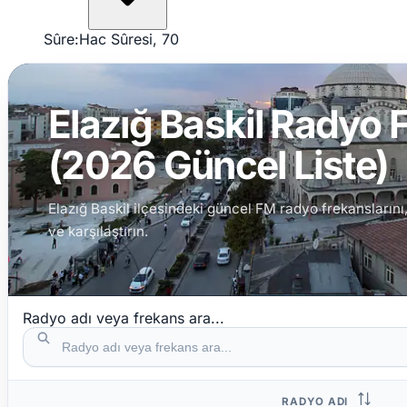
Sûre:
Hac Sûresi, 70
Elazığ Baskil Radyo F
(2026 Güncel Liste)
Elazığ Baskil ilçesindeki güncel FM radyo frekanslarını, 
ve karşılaştırın.
Radyo adı veya frekans ara...
RADYO ADI