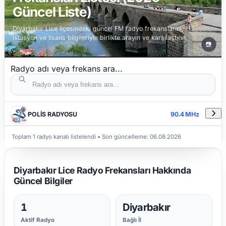
Güncel Liste)
Diyarbakır Lice ilçesindeki güncel FM radyo frekanslarını,
istasyon ve lisans bilgileriyle birlikte arayın ve karşılaştırın.
📷
Radyo adı veya frekans ara...
DETAYLAR
RADYO ADI
FREKANS
POLİS RADYOSU
90.4 MHz
Toplam 1 radyo kanalı listelendi
• Son güncelleme:
06.08.2026
Diyarbakır Lice Radyo Frekansları Hakkında
Güncel Bilgiler
1
Diyarbakır
Aktif Radyo
Bağlı İl