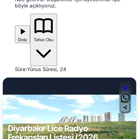
böyle açıklıyoruz.
Dinle
Tefsiri Oku
Sûre:
Yûnus Sûresi, 24
Diyarbakır Lice Radyo
Frekansları Listesi (2026