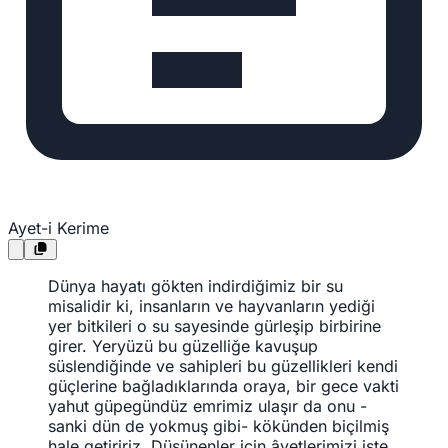
Ayet-i Kerime
Dünya hayatı gökten indirdiğimiz bir su
misalidir ki, insanların ve hayvanların yediği
yer bitkileri o su sayesinde gürleşip birbirine
girer. Yeryüzü bu güzelliğe kavuşup
süslendiğinde ve sahipleri bu güzellikleri kendi
güçlerine bağladıklarında oraya, bir gece vakti
yahut güpegündüz emrimiz ulaşır da onu -
sanki dün de yokmuş gibi- kökünden biçilmiş
hale getiririz. Düşünenler için âyetlerimizi işte