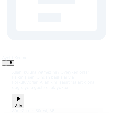
Ayet-i Kerime
Allah, kuluna yetmez mi? Öyleyken onlar
kalkmış seni O’ndan başkalarıyla
korkutuyorlar. Allah kimi şaşırtırsa artık ona
doğru yolu gösterecek yoktur.
Dinle
Sûre:
Zümer Sûresi, 36