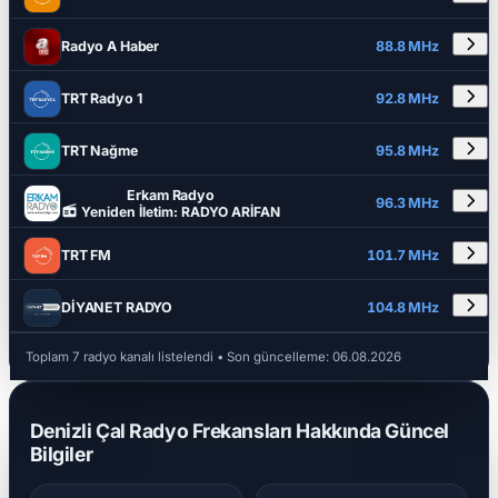
Radyo A Haber
88.8 MHz
TRT Radyo 1
92.8 MHz
TRT Nağme
95.8 MHz
Erkam Radyo
96.3 MHz
Yeniden İletim: RADYO ARİFAN
TRT FM
101.7 MHz
DİYANET RADYO
104.8 MHz
Toplam 7 radyo kanalı listelendi
• Son güncelleme:
06.08.2026
Denizli Çal Radyo Frekansları Hakkında Güncel
Bilgiler