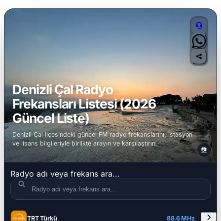
Denizli Çal Radyo
Frekansları Listesi (2026
Güncel Liste)
Denizli Çal ilçesindeki güncel FM radyo frekanslarını, istasyon
ve lisans bilgileriyle birlikte arayın ve karşılaştırın.
📷
Radyo adı veya frekans ara...
DETAYLAR
RADYO ADI
FREKANS
TRT Türkü
88.6 MHz